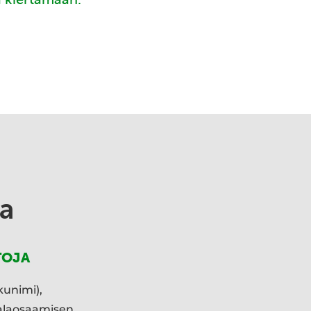
a
TOJA
kunimi),
ialaosaamisen