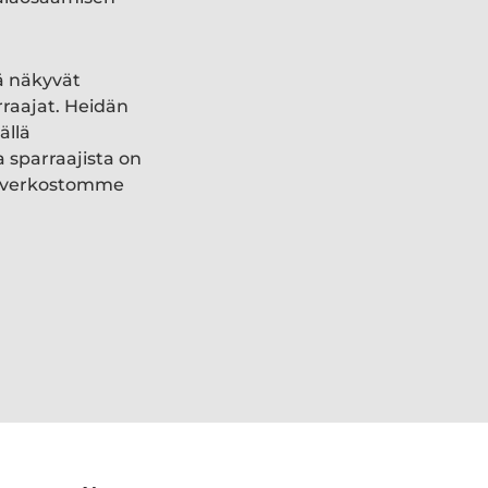
ä näkyvät
rraajat. Heidän
ällä
a sparraajista on
ki verkostomme