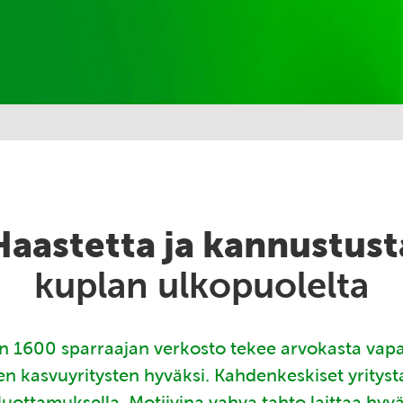
Haastetta ja kannustust
kuplan ulkopuolelta
 1600 sparraajan verkosto tekee arvokasta vap
en kasvuyritysten hyväksi. Kahdenkeskiset yritys
luottamuksella. Motiivina vahva tahto laittaa hyv