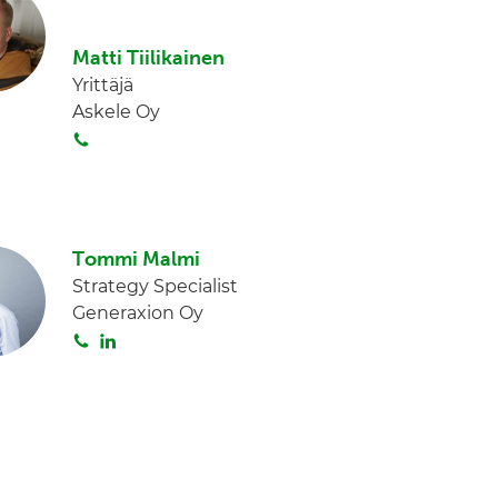
a
Matti Tiilikainen
Yrittäjä
Askele Oy
S
o
i
t
a
Tommi Malmi
Strategy Specialist
Generaxion Oy
S
L
o
i
i
n
t
k
a
e
d