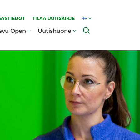
EYSTIEDOT
TILAA UUTISKIRJE
Haku
svu Open
Uutishuone