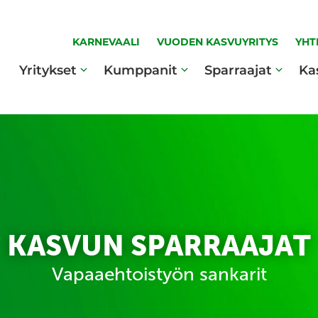
KARNEVAALI
VUODEN KASVUYRITYS
YHT
Yritykset
Kumppanit
Sparraajat
Ka
KASVUN SPARRAAJAT
Vapaaehtoistyön sankarit