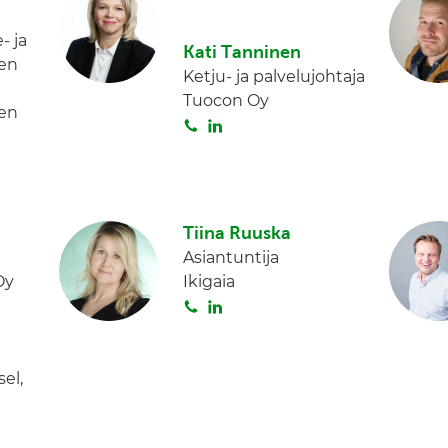
a
e
- ja
d
Kati Tanninen
en
I
Ketju- ja palvelujohtaja
n
Tuocon Oy
jen
S
L
o
i
i
n
t
k
a
e
Tiina Ruuska
d
Asiantuntija
I
Oy
Ikigaia
n
S
L
o
i
i
n
t
k
el,
a
e
d