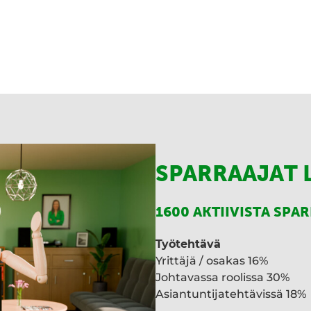
I
n
SPARRAAJAT 
1600 AKTIIVISTA SPA
Työtehtävä
Yrittäjä / osakas 16%
Johtavassa roolissa 30%
Asiantuntijatehtävissä 18%