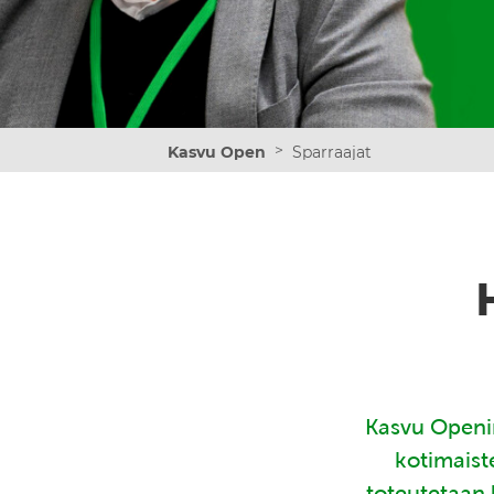
>
Kasvu Open
Sparraajat
Kasvu Openin
kotimaist
toteutetaan 