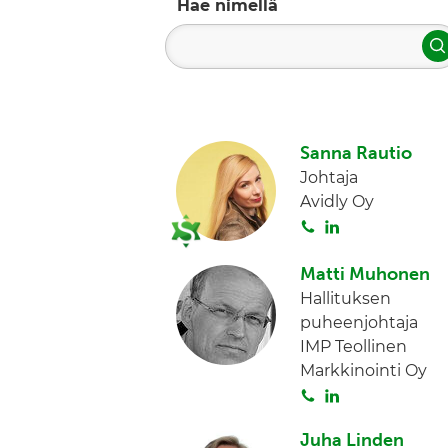
Hae nimellä
H
Sanna Rautio
Johtaja
Avidly Oy
S
L
o
i
i
n
Matti Muhonen
t
k
Hallituksen
a
e
puheenjohtaja
d
IMP Teollinen
I
Markkinointi Oy
n
S
L
o
i
Juha Linden
i
n