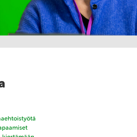
a
aaehtoistyötä
tapaamiset
ä kiertämään.