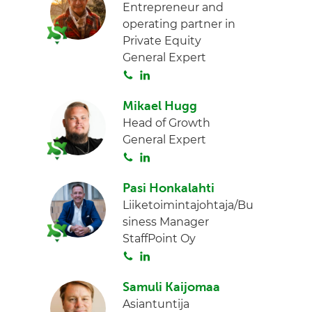
Entrepreneur and
operating partner in
Private Equity
General Expert
S
L
o
i
Mikael Hugg
i
n
Head of Growth
t
k
General Expert
a
e
S
L
d
o
i
I
Pasi Honkalahti
i
n
n
Liiketoimintajohtaja/Bu
t
k
siness Manager
a
e
StaffPoint Oy
d
S
L
I
o
i
n
Samuli Kaijomaa
i
n
Asiantuntija
t
k