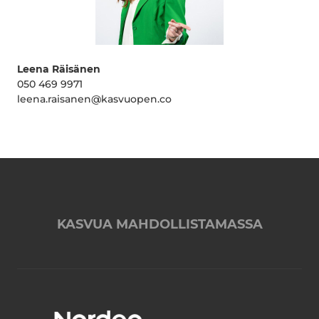
Leena Räisänen
050 469 9971
leena.raisanen@kasvuopen.co
KASVUA MAHDOLLISTAMASSA