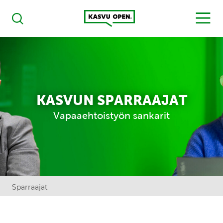
Kasvu Open
MENU
Haku
KASVUN SPARRAAJAT
Vapaaehtoistyön sankarit
Sparraajat