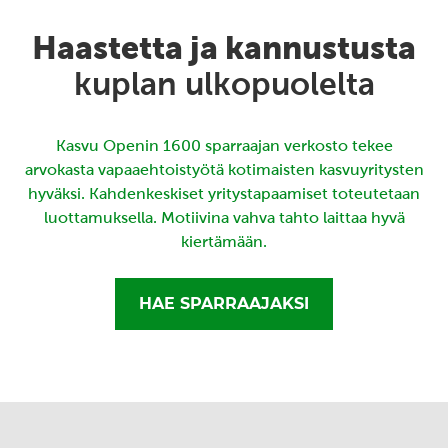
Haastetta ja kannustusta
kuplan ulkopuolelta
Kasvu Openin 1600 sparraajan verkosto tekee
arvokasta vapaaehtoistyötä kotimaisten kasvuyritysten
hyväksi. Kahdenkeskiset yritystapaamiset toteutetaan
luottamuksella. Motiivina vahva tahto laittaa hyvä
kiertämään.
HAE SPARRAAJAKSI