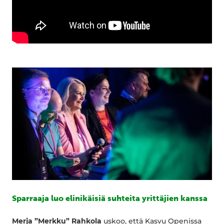
Sparraaja luo elinikäisiä suhteita yrittäjien kanssa
Merja ”Merkku” Rahkola
uskoo, että Kasvu Openissa