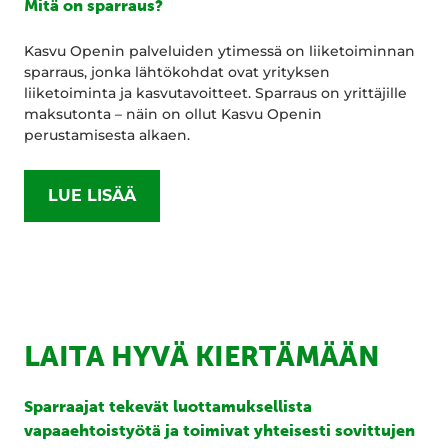
Mitä on sparraus?
Kasvu Openin palveluiden ytimessä on liiketoiminnan
sparraus, jonka lähtökohdat ovat yrityksen
liiketoiminta ja kasvutavoitteet. Sparraus on yrittäjille
maksutonta – näin on ollut Kasvu Openin
perustamisesta alkaen.
LUE LISÄÄ
LAITA HYVÄ KIERTÄMÄÄN
Sparraajat tekevät luottamuksellista
vapaaehtoistyötä ja toimivat yhteisesti sovittujen