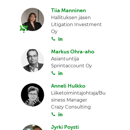
o
i
n
Tiia Manninen
i
n
Hallituksen jäsen
t
k
Litigation Investment
a
e
Oy
d
S
L
I
o
i
n
Markus Ohra-aho
i
n
Asiantuntija
t
k
Sprintaccount Oy
a
e
S
L
d
o
i
I
Anneli Hulkko
i
n
n
Liiketoimintajohtaja/Bu
t
k
siness Manager
a
e
Crazy Consulting
d
S
L
I
o
i
n
Jyrki Poysti
i
n