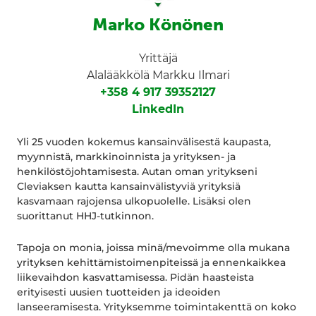
Marko Könönen
Yrittäjä
Alalääkkölä Markku Ilmari
+358 4 917 39352127
LinkedIn
Yli 25 vuoden kokemus kansainvälisestä kaupasta,
myynnistä, markkinoinnista ja yrityksen- ja
henkilöstöjohtamisesta. Autan oman yritykseni
Cleviaksen kautta kansainvälistyviä yrityksiä
kasvamaan rajojensa ulkopuolelle. Lisäksi olen
suorittanut HHJ-tutkinnon.
Tapoja on monia, joissa minä/mevoimme olla mukana
yrityksen kehittämistoimenpiteissä ja ennenkaikkea
liikevaihdon kasvattamisessa. Pidän haasteista
erityisesti uusien tuotteiden ja ideoiden
lanseeramisesta. Yrityksemme toimintakenttä on koko