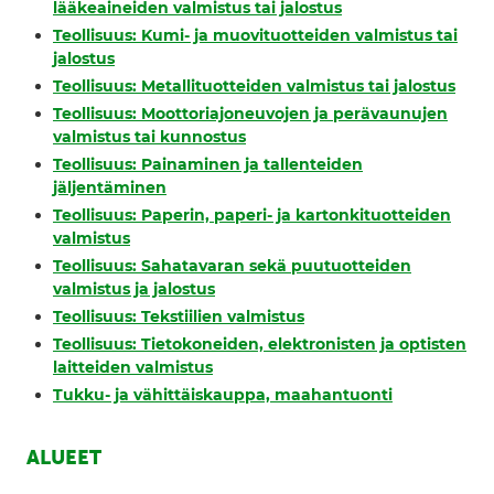
lääkeaineiden valmistus tai jalostus
Teollisuus: Kumi- ja muovituotteiden valmistus tai
jalostus
Teollisuus: Metallituotteiden valmistus tai jalostus
Teollisuus: Moottoriajoneuvojen ja perävaunujen
valmistus tai kunnostus
Teollisuus: Painaminen ja tallenteiden
jäljentäminen
Teollisuus: Paperin, paperi- ja kartonkituotteiden
valmistus
Teollisuus: Sahatavaran sekä puutuotteiden
valmistus ja jalostus
Teollisuus: Tekstiilien valmistus
Teollisuus: Tietokoneiden, elektronisten ja optisten
laitteiden valmistus
Tukku- ja vähittäiskauppa, maahantuonti
ALUEET