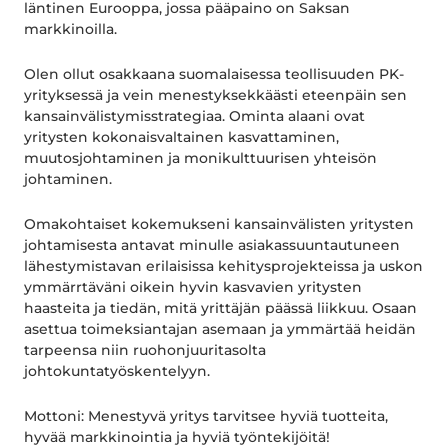
läntinen Eurooppa, jossa pääpaino on Saksan
markkinoilla.
Olen ollut osakkaana suomalaisessa teollisuuden PK-
yrityksessä ja vein menestyksekkäästi eteenpäin sen
kansainvälistymisstrategiaa. Ominta alaani ovat
yritysten kokonaisvaltainen kasvattaminen,
muutosjohtaminen ja monikulttuurisen yhteisön
johtaminen.
Omakohtaiset kokemukseni kansainvälisten yritysten
johtamisesta antavat minulle asiakassuuntautuneen
lähestymistavan erilaisissa kehitysprojekteissa ja uskon
ymmärrtäväni oikein hyvin kasvavien yritysten
haasteita ja tiedän, mitä yrittäjän päässä liikkuu. Osaan
asettua toimeksiantajan asemaan ja ymmärtää heidän
tarpeensa niin ruohonjuuritasolta
johtokuntatyöskentelyyn.
Mottoni: Menestyvä yritys tarvitsee hyviä tuotteita,
hyvää markkinointia ja hyviä työntekijöitä!