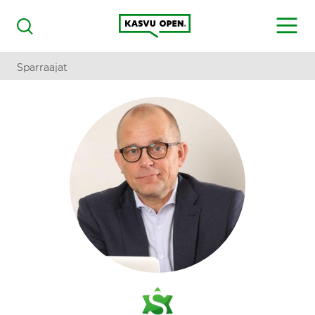
Kasvu Open
MENU
Haku
Sparraajat