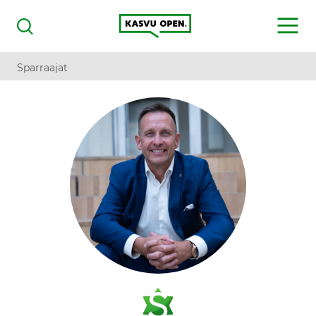
Kasvu Open
MENU
Haku
Sparraajat