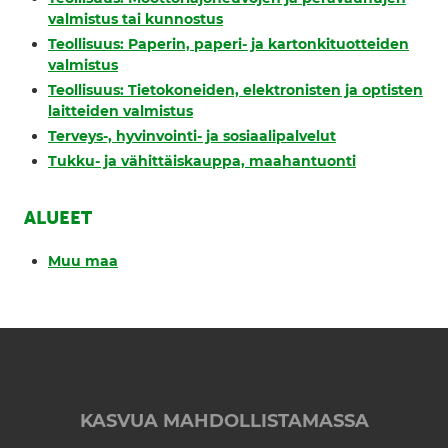
valmistus tai kunnostus
Teollisuus: Paperin, paperi- ja kartonkituotteiden
valmistus
Teollisuus: Tietokoneiden, elektronisten ja optisten
laitteiden valmistus
Terveys-, hyvinvointi- ja sosiaalipalvelut
Tukku- ja vähittäiskauppa, maahantuonti
ALUEET
Muu maa
KASVUA MAHDOLLISTAMASSA