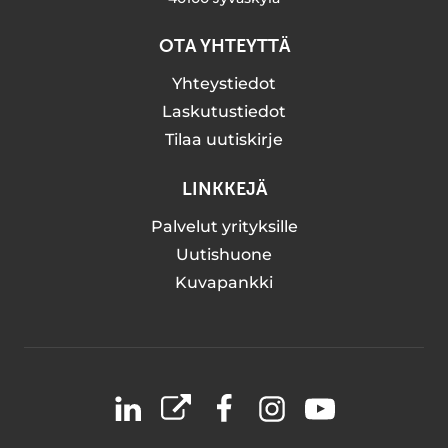
OTA YHTEYTTÄ
Yhteystiedot
Laskutustiedot
Tilaa uutiskirje
LINKKEJÄ
Palvelut yrityksille
Uutishuone
Kuvapankki
LinkedIn
X
Facebook
Instagram
YouTube