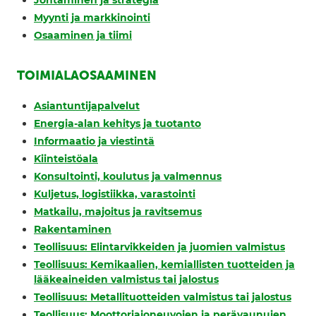
Johtaminen ja strategia
Myynti ja markkinointi
Osaaminen ja tiimi
TOIMIALAOSAAMINEN
Asiantuntijapalvelut
Energia-alan kehitys ja tuotanto
Informaatio ja viestintä
Kiinteistöala
Konsultointi, koulutus ja valmennus
Kuljetus, logistiikka, varastointi
Matkailu, majoitus ja ravitsemus
Rakentaminen
Teollisuus: Elintarvikkeiden ja juomien valmistus
Teollisuus: Kemikaalien, kemiallisten tuotteiden ja
lääkeaineiden valmistus tai jalostus
Teollisuus: Metallituotteiden valmistus tai jalostus
Teollisuus: Moottoriajoneuvojen ja perävaunujen