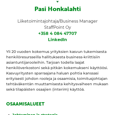
Pasi Honkalahti
Liiketoimintajohtaja/Business Manager
StaffPoint Oy
+358 4 084 47707
LinkedIn
Yli 20 vuoden kokemus yrityksien kasvun tukemisesta
henkilöresursseilla hallituksesta business-kriittisiin
asiantuntijarooleihin. Tarjoan todella laajat
henkilöverkostoni sekä pitkän kokemukseni käyttöösi.
Kasvuyritysten sparraajana haluan pohtia kanssasi
erityisesti johdon rooleja ja osaamisia, toimitusjohtajan
tehtäväkentän muuttamisesta kehitysvaiheen mukaan
sekä tilapäisten osaajien (interim) käyttöä.
OSAAMISALUEET