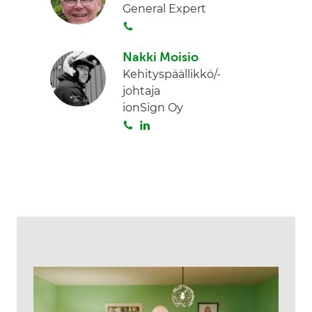
General Expert
a
S
o
Nakki Moisio
i
Kehityspäällikkö/-
t
johtaja
a
ionSign Oy
S
L
o
i
i
n
t
k
a
e
d
I
n