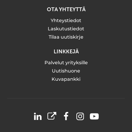
OTA YHTEYTTÄ
Yhteystiedot
Laskutustiedot
Tilaa uutiskirje
LINKKEJÄ
Palvelut yrityksille
Uutishuone
Kuvapankki
LinkedIn
X
Facebook
Instagram
YouTube