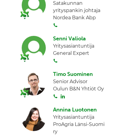
Satakunnan
yrityspankin johtaja
Nordea Bank Abp
S
o
Senni Valiola
i
Yritysasiantuntija
t
General Expert
a
S
o
Timo Suominen
i
Senior Advisor
t
Oulun B&N Yhtiöt Oy
a
S
L
o
i
Annina Luotonen
i
n
Yritysasiantuntija
t
k
ProAgria Länsi-Suomi
a
e
ry
d