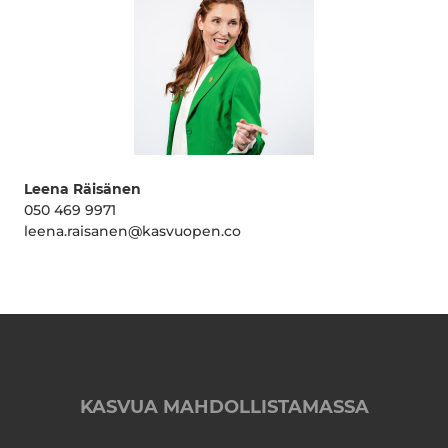
Leena Räisänen
050 469 9971
leena.raisanen@kasvuopen.co
KASVUA MAHDOLLISTAMASSA