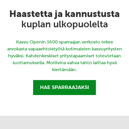
Haastetta ja kannustusta
kuplan ulkopuolelta
Kasvu Openin 1600 sparraajan verkosto tekee
arvokasta vapaaehtoistyötä kotimaisten kasvuyritysten
hyväksi. Kahdenkeskiset yritystapaamiset toteutetaan
luottamuksella. Motiivina vahva tahto laittaa hyvä
kiertämään.
HAE SPARRAAJAKSI