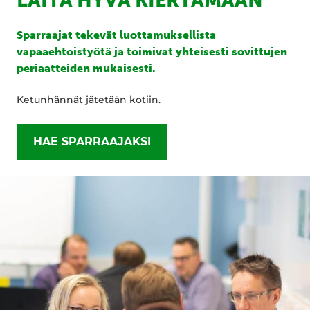
LAITA HYVÄ KIERTÄMÄÄN
Sparraajat tekevät luottamuksellista
vapaaehtoistyötä ja toimivat yhteisesti sovittujen
periaatteiden mukaisesti.
Ketunhännät jätetään kotiin.
HAE SPARRAAJAKSI