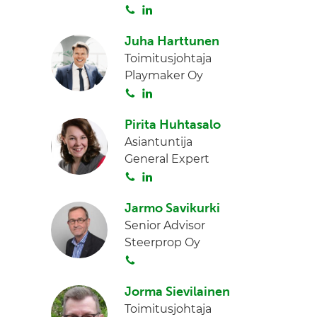
S
L
I
o
i
n
Juha Harttunen
i
n
Toimitusjohtaja
t
k
Playmaker Oy
a
e
S
L
d
o
i
I
Pirita Huhtasalo
i
n
n
Asiantuntija
t
k
General Expert
a
e
S
L
d
o
i
I
Jarmo Savikurki
i
n
n
Senior Advisor
t
k
Steerprop Oy
a
e
S
d
o
I
Jorma Sievilainen
i
n
Toimitusjohtaja
t