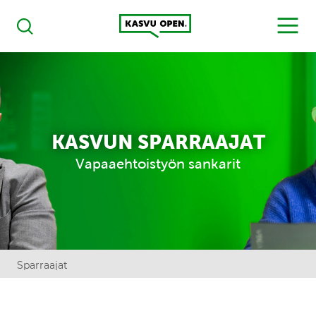
Kasvu Open
MENU
Haku
KASVUN SPARRAAJAT
Vapaaehtoistyön sankarit
Sparraajat