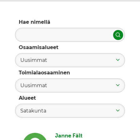
Hae nimellä
Hae
Osaamisalueet
Uusimmat
Toimialaosaaminen
Uusimmat
Alueet
Satakunta
Janne Fält