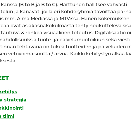
kanssa (B to B ja B to C). Harttunen hallitsee vahvasti
lun ja kanavat, joilla eri kohderyhmiä tavoittaa parha
us mm. Alma Mediassa ja MTV:ssä. Hänen kokemukse
keää ovat asiakasnäkökulmasta tehty houkutteleva sisäl
ttautuva & rohkea visuaalinen toteutus. Digitalisaatio 
mahdollisuuksia tuote- ja palvelumuotoiluun sekä viest
stinnän tehtävänä on tukea tuotteiden ja palveluiden 
sen vetovoimaisuutta / arvoa. Kaikki kehitystyö alkaa 
ksestä.
EET
kehitys
a strategia
rkkinointi
 tiimi