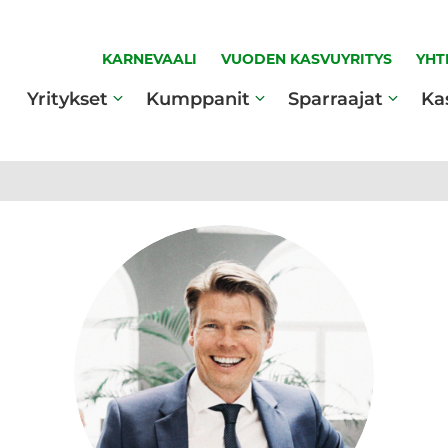
KARNEVAALI
VUODEN KASVUYRITYS
YHT
Yritykset
Kumppanit
Sparraajat
Ka