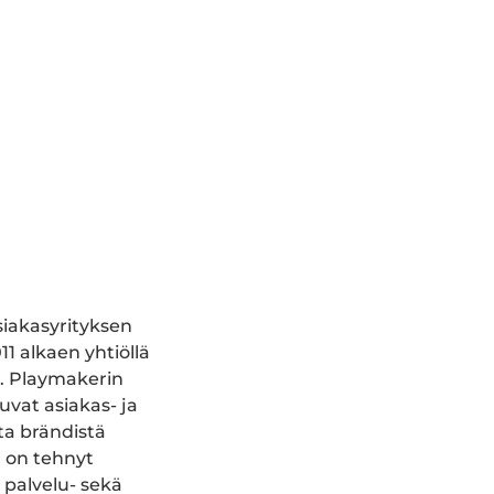
siakasyrityksen
1 alkaen yhtiöllä
in. Playmakerin
vat asiakas- ja
ta brändistä
n on tehnyt
, palvelu- sekä