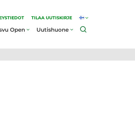
EYSTIEDOT
TILAA UUTISKIRJE
Haku
svu Open
Uutishuone