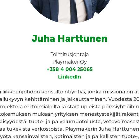
Juha Harttunen
Toimitusjohtaja
Playmaker Oy
+358 4 004 25065
LinkedIn
liikkeenjohdon konsultointiyritys, jonka missiona on a
lpailukyvyn kehittäminen ja jalkauttaminen. Vuodesta 201
rojekteja eri toimialoilta ja start up:eista pörssiyhtiöih
okemuksen mukaan yrityksen menestystekijät rakentu
äisyydestä, tuote- ja palvelumuotoilusta, vetovoimases
taa tukevista verkostoista. Playmakerin Juha Harttune
yötä kansainvälisten, kotimaisten ja paikallisten tuote-