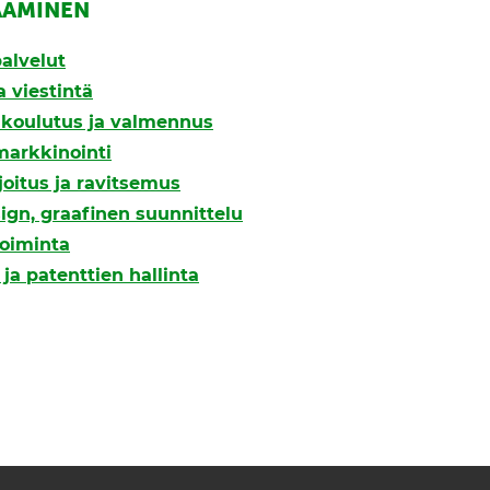
AAMINEN
alvelut
a viestintä
, koulutus ja valmennus
markkinointi
joitus ja ravitsemus
ign, graafinen suunnittelu
oiminta
ja patenttien hallinta