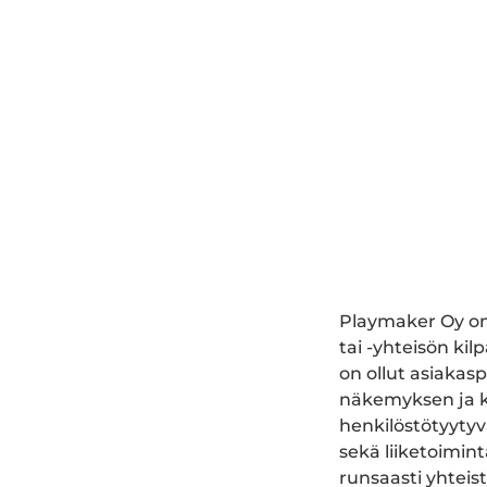
Playmaker Oy on 
tai -yhteisön ki
on ollut asiakasp
näkemyksen ja k
henkilöstötyytyv
sekä liiketoimin
runsaasti yhteist