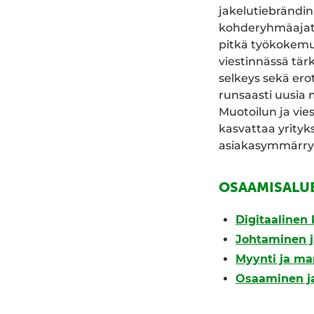
jakelutiebrändin 
kohderyhmäajatte
pitkä työkokem
viestinnässä tär
selkeys sekä ero
runsaasti uusia 
Muotoilun ja vie
kasvattaa yrityk
asiakasymmärry
OSAAMISALU
Digitaalinen 
Johtaminen j
Myynti ja ma
Osaaminen ja