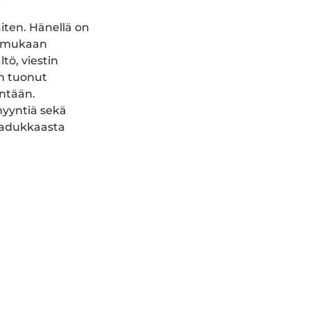
iten. Hänellä on
n mukaan
tö, viestin
on tuonut
intään.
myyntiä sekä
laadukkaasta