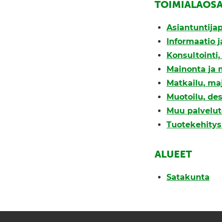
TOIMIALAOS
Asiantuntijap
Informaatio j
Konsultointi
Mainonta ja 
Matkailu, ma
Muotoilu, des
Muu palvelut
Tuotekehitys 
ALUEET
Satakunta