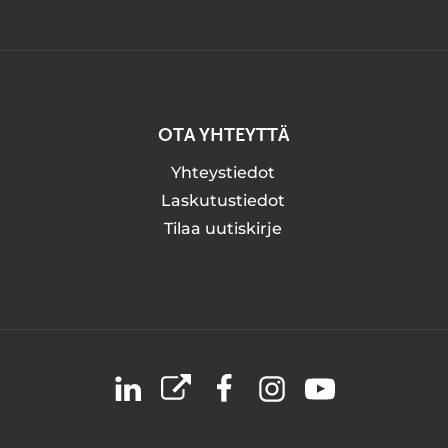
OTA YHTEYTTÄ
Yhteystiedot
Laskutustiedot
Tilaa uutiskirje
LinkedIn
X
Facebook
Instagram
YouTube