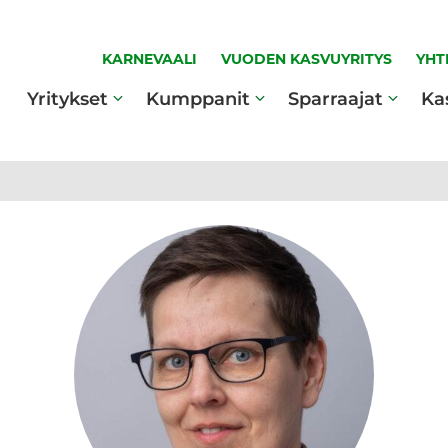
KARNEVAALI
VUODEN KASVUYRITYS
YHT
Yritykset
Kumppanit
Sparraajat
Ka