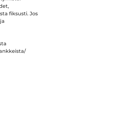
det,
a fiksusti. Jos
ja
sta
hankkeista/