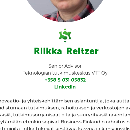
Riikka Reitzer
Senior Advisor
Teknologian tutkimuskeskus VTT Oy
+358 5 031 05832
LinkedIn
ovaatio- ja yhteiskehittämisen asiantuntija, joka auttaa
distumaan tutkimuksen, rahoituksen ja verkostojen av
yksiä, tutkimusorganisaatioita ja suuryrityksiä rakent
öytämään etenkin sopivat Business Finlandin rahoitusin
tegioita, jotka tukevat kestävää kasvua ja kansainväli