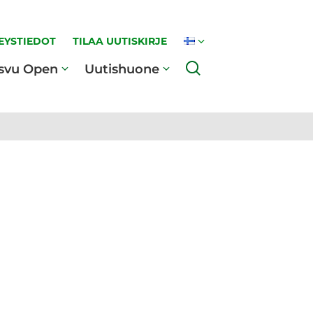
EYSTIEDOT
TILAA UUTISKIRJE
Haku
svu Open
Uutishuone