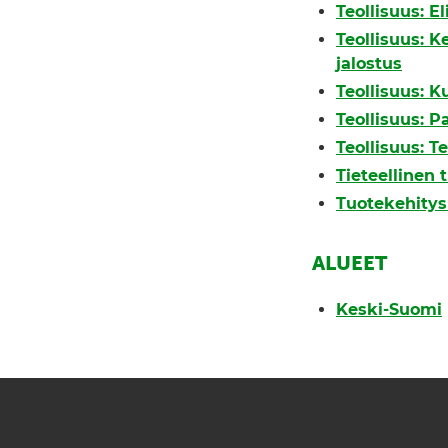
Teollisuus: E
Teollisuus: K
jalostus
Teollisuus: K
Teollisuus: P
Teollisuus: T
Tieteellinen
Tuotekehitys 
ALUEET
Keski-Suomi