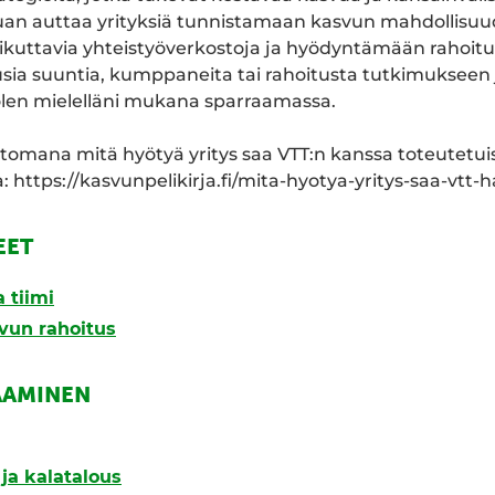
uan auttaa yrityksiä tunnistamaan kasvun mahdollisuu
uttavia yhteistyöverkostoja ja hyödyntämään rahoitust
 uusia suuntia, kumppaneita tai rahoitusta tutkimukseen 
olen mielelläni mukana sparraamassa.
rtomana mitä hyötyä yritys saa VTT:n kanssa toteutetui
: https://kasvunpelikirja.fi/mita-hyotya-yritys-saa-vtt-
EET
 tiimi
svun rahoitus
AAMINEN
ja kalatalous