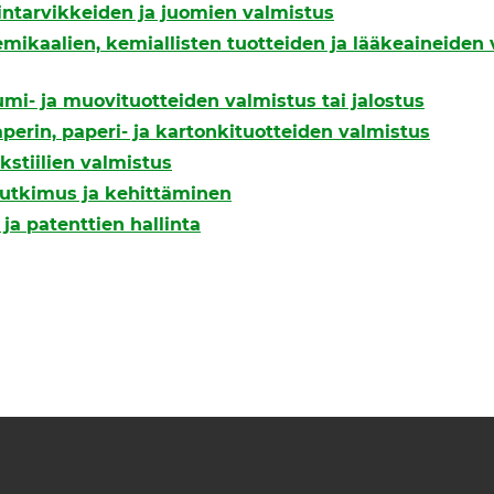
lintarvikkeiden ja juomien valmistus
emikaalien, kemiallisten tuotteiden ja lääkeaineiden 
umi- ja muovituotteiden valmistus tai jalostus
aperin, paperi- ja kartonkituotteiden valmistus
ekstiilien valmistus
 tutkimus ja kehittäminen
ja patenttien hallinta