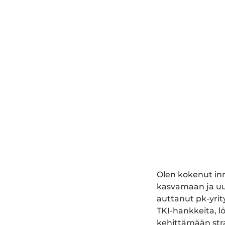
Olen kokenut inn
kasvamaan ja uu
auttanut pk-yrit
TKI-hankkeita, l
kehittämään stra