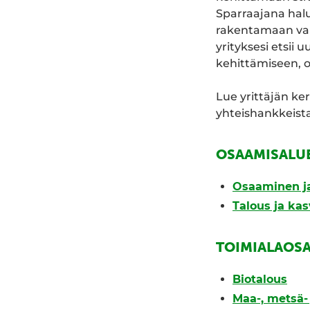
Sparraajana hal
rakentamaan vaik
yrityksesi etsii
kehittämiseen, 
Lue yrittäjän ke
yhteishankkeista
OSAAMISALU
Osaaminen ja
Talous ja ka
TOIMIALAOS
Biotalous
Maa-, metsä- 