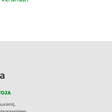
a
TOJA
kunimi),
ialaosaamisen