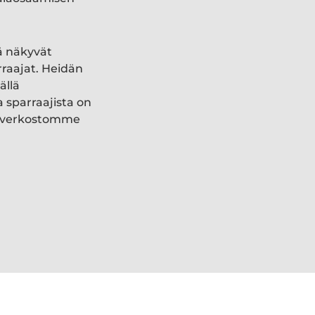
ä näkyvät
rraajat. Heidän
ällä
a sparraajista on
ki verkostomme