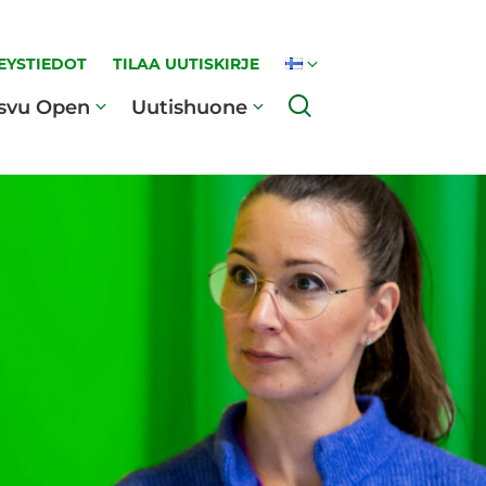
EYSTIEDOT
TILAA UUTISKIRJE
Haku
svu Open
Uutishuone