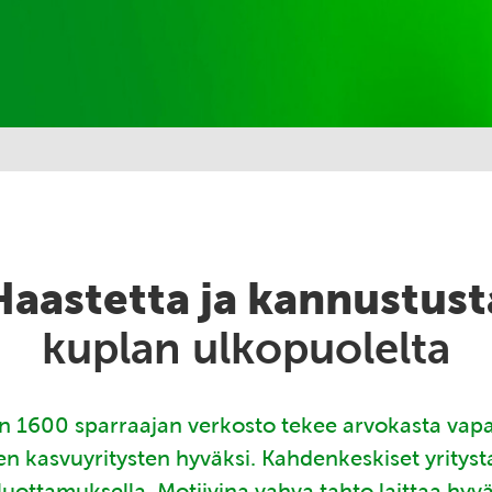
Haastetta ja kannustust
kuplan ulkopuolelta
 1600 sparraajan verkosto tekee arvokasta vap
en kasvuyritysten hyväksi. Kahdenkeskiset yritys
luottamuksella. Motiivina vahva tahto laittaa hyv