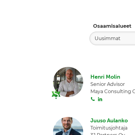
Osaamisalueet
Uusimmat
Henri Molin
Senior Advisor
Maya Consulting 
S
L
o
i
i
n
t
k
Juuso Aulanko
a
e
Toimitusjohtaja
d