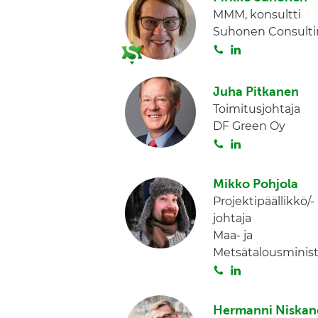
t
k
MMM, konsultti
a
e
Suhonen Consulti
d
S
L
I
o
i
n
i
n
Juha Pitkanen
t
k
Toimitusjohtaja
a
e
DF Green Oy
d
S
L
I
o
i
n
i
n
Mikko Pohjola
t
k
Projektipäällikkö/-
a
e
johtaja
d
Maa- ja
I
Metsätalousminist
n
S
L
o
i
i
n
Hermanni Niskan