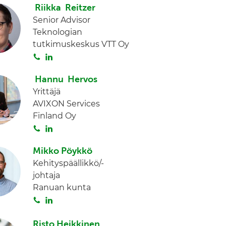
i
n
Riikka Reitzer
t
k
Senior Advisor
a
e
Teknologian
d
tutkimuskeskus VTT Oy
I
S
L
n
o
i
Hannu Hervos
i
n
Yrittäjä
t
k
AVIXON Services
a
e
Finland Oy
d
S
L
I
o
i
n
Mikko Pöykkö
i
n
Kehityspäällikkö/-
t
k
johtaja
a
e
Ranuan kunta
d
S
L
I
o
i
n
i
n
Risto Heikkinen