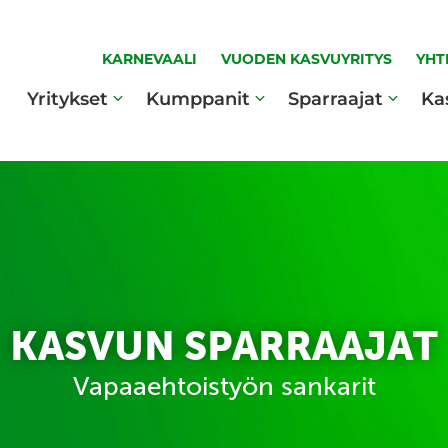
KARNEVAALI
VUODEN KASVUYRITYS
YHT
Yritykset
Kumppanit
Sparraajat
Ka
KASVUN SPARRAAJAT
Vapaaehtoistyön sankarit