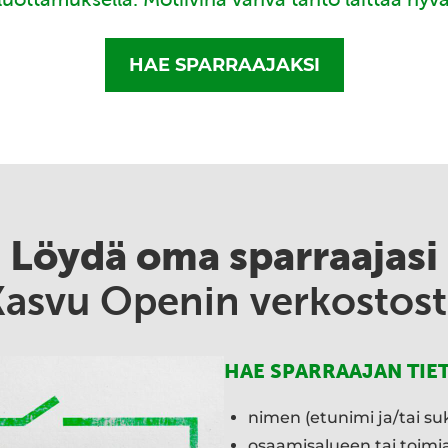
HAE SPARRAAJAKSI
Löydä oma sparraajasi
Kasvu Openin verkostost
HAE SPARRAAJAN TIE
nimen (etunimi ja/tai su
osaamisalueen tai toim