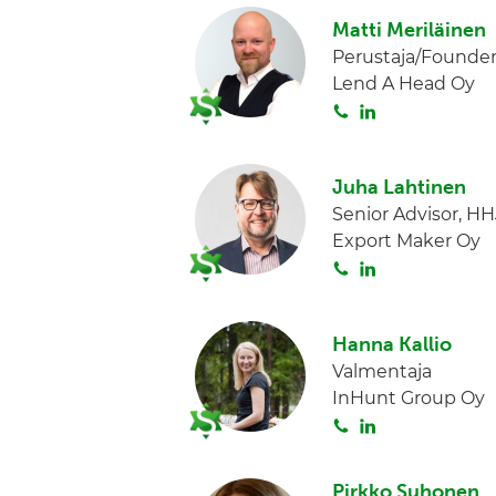
i
Matti Meriläinen
t
Perustaja/Founde
a
Lend A Head Oy
S
L
o
i
i
n
Juha Lahtinen
t
k
Senior Advisor, HH
a
e
Export Maker Oy
d
S
L
I
o
i
n
i
n
Hanna Kallio
t
k
Valmentaja
a
e
InHunt Group Oy
d
S
L
I
o
i
n
i
n
Pirkko Suhonen