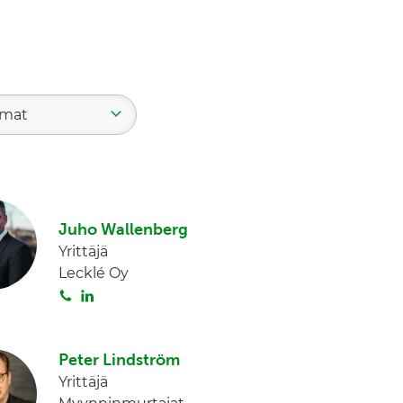
mat
Juho Wallenberg
Yrittäjä
Lecklé Oy
S
L
o
i
i
n
t
k
Peter Lindström
a
e
Yrittäjä
d