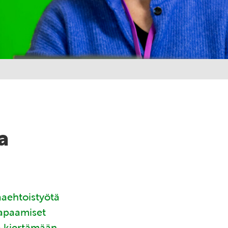
a
aaehtoistyötä
tapaamiset
ä kiertämään.