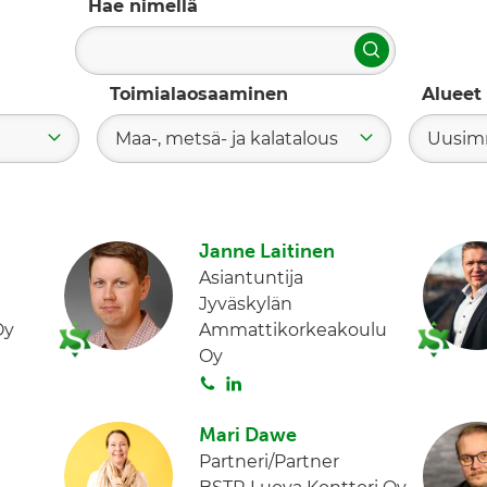
Hae nimellä
Hae
Toimialaosaaminen
Alueet
Maa-, metsä- ja kalatalous
Uusim
Janne Laitinen
Asiantuntija
Jyväskylän
Oy
Ammattikorkeakoulu
Oy
S
L
o
i
i
n
Mari Dawe
t
k
Partneri/Partner
a
e