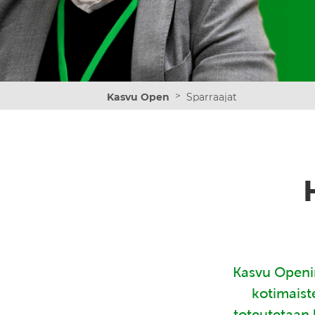
>
Kasvu Open
Sparraajat
Kasvu Openin
kotimaist
toteutetaan 