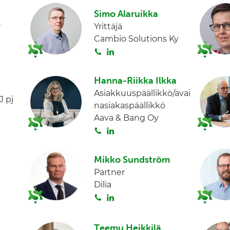
i
n
Simo Alaruikka
t
k
r
Yrittäjä
a
e
Cambio Solutions Ky
d
S
L
I
o
i
n
i
n
Hanna-Riikka Ilkka
t
k
Asiakkuuspäällikkö/avai
J pj
a
e
nasiakaspäällikkö
d
Aava & Bang Oy
I
S
L
n
o
i
i
n
Mikko Sundström
t
k
Partner
a
e
Dilia
d
S
L
I
o
i
n
i
n
Teemu Heikkilä