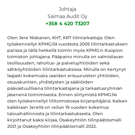
Johtaja
Saimaa Audit Oy
+358 4 420 73207
Olen Jere Niskanen, KHT, KRT tilintarkastaja. Olen
työskennellyt KPMG:llä vuodesta 2005 tilintarkastuksen
parissa ja tällä hetkellä toimin myös KPMG:n Kuopion
toimiston johtajana. Pääpaino minulla on valmistavan
teollisuuden, rahoitus- ja palveluyhtiöiden sekä
sähköyhtiöiden tilintarkastuksissa. Minulla on kertynyt
laajasti kokemusta useiden erisuuruisten yhtiöiden,
osuuskuntien, yhdistysten ja säätiöiden
päävastuullisena tilintarkastajana ja tarkastusryhmän
jäsenenä toimimisesta. Ennen siirtymistä KPMG:lle
olen työskennellyt tilitoimistossa kirjanpitäjänä. Kaiken
kaikkiaan Jerellä on reilun 19 vuoden kokemus
taloushallinnosta ja tilintarkastuksesta. Olen
kirjoittanut kaksi kirjaa, Osakeyhtiön tilinpäätösmalli
2021 ja Osakeyhtiön tilinpäätösmalli 2022.