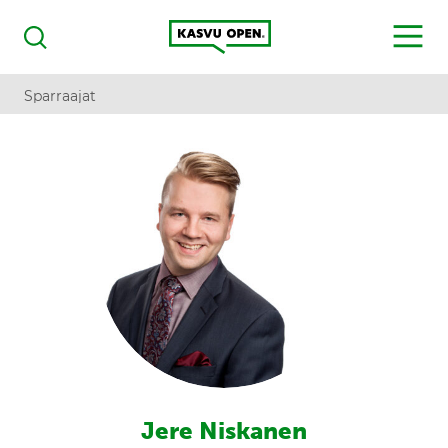
Kasvu Open
MENU
Haku
Sparraajat
Jere Niskanen