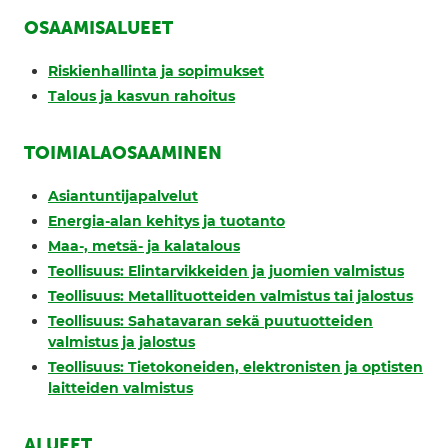
OSAAMISALUEET
Riskienhallinta ja sopimukset
Talous ja kasvun rahoitus
TOIMIALAOSAAMINEN
Asiantuntijapalvelut
Energia-alan kehitys ja tuotanto
Maa-, metsä- ja kalatalous
Teollisuus: Elintarvikkeiden ja juomien valmistus
Teollisuus: Metallituotteiden valmistus tai jalostus
Teollisuus: Sahatavaran sekä puutuotteiden
valmistus ja jalostus
Teollisuus: Tietokoneiden, elektronisten ja optisten
laitteiden valmistus
ALUEET