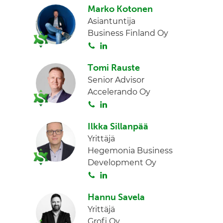
Marko Kotonen
i
n
Asiantuntija
t
k
Business Finland Oy
a
e
S
L
d
o
i
I
Tomi Rauste
i
n
n
Senior Advisor
t
k
Accelerando Oy
a
e
S
L
d
o
i
I
Ilkka Sillanpää
i
n
n
Yrittäjä
t
k
Hegemonia Business
a
e
Development Oy
d
S
L
I
o
i
n
Hannu Savela
i
n
Yrittäjä
t
k
Grofi Oy
a
e