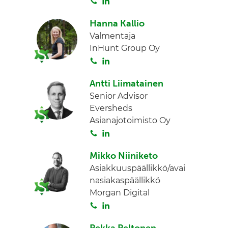
I
o
i
n
Hanna Kallio
i
n
Valmentaja
t
k
InHunt Group Oy
a
e
S
L
d
o
i
I
Antti Liimatainen
i
n
n
Senior Advisor
t
k
Eversheds
a
e
Asianajotoimisto Oy
d
S
L
I
o
i
n
Mikko Niiniketo
i
n
Asiakkuuspäällikkö/avai
t
k
nasiakaspäällikkö
a
e
Morgan Digital
d
S
L
I
o
i
n