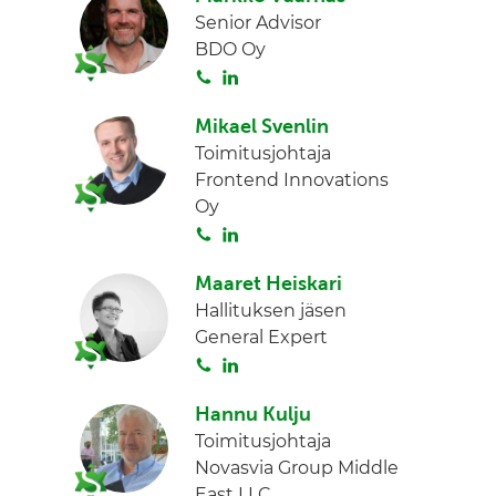
Senior Advisor
t
k
BDO Oy
a
e
S
L
d
o
i
I
Mikael Svenlin
i
n
n
Toimitusjohtaja
t
k
Frontend Innovations
a
e
Oy
d
S
L
I
o
i
n
Maaret Heiskari
i
n
Hallituksen jäsen
t
k
General Expert
a
e
S
L
d
o
i
I
Hannu Kulju
i
n
n
Toimitusjohtaja
t
k
Novasvia Group Middle
a
e
East LLC
d