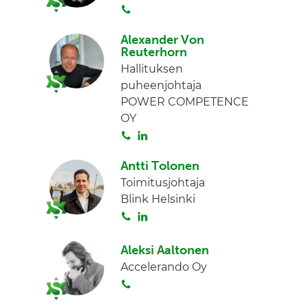
S
d
o
I
Alexander Von
i
n
Reuterhorn
t
Hallituksen
a
puheenjohtaja
POWER COMPETENCE
OY
S
L
o
i
Antti Tolonen
i
n
Toimitusjohtaja
t
k
Blink Helsinki
a
e
S
L
d
o
i
I
i
n
n
Aleksi Aaltonen
t
k
Accelerando Oy
a
e
S
d
o