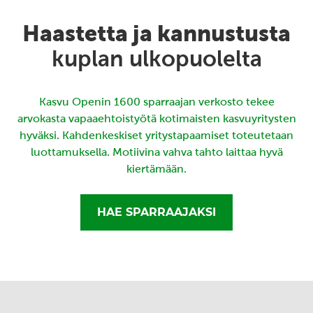
Haastetta ja kannustusta
kuplan ulkopuolelta
Kasvu Openin 1600 sparraajan verkosto tekee
arvokasta vapaaehtoistyötä kotimaisten kasvuyritysten
hyväksi. Kahdenkeskiset yritystapaamiset toteutetaan
luottamuksella. Motiivina vahva tahto laittaa hyvä
kiertämään.
HAE SPARRAAJAKSI