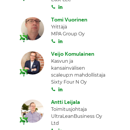
S
L
I
o
i
n
Tomi Vuorinen
i
n
Yrittäjä
t
k
MPA Group Oy
a
e
S
L
d
o
i
I
Veijo Komulainen
i
n
n
Kasvun ja
t
k
kansainvälisen
a
e
scaleup:n mahdollistaja
d
Sixty Four N Oy
I
S
L
n
o
i
Antti Leijala
i
n
Toimitusjohtaja
t
k
UltraLeanBusiness Oy
a
e
Ltd
d
S
L