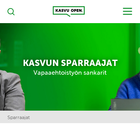
Kasvu Open
MENU
Haku
KASVUN SPARRAAJAT
Vapaaehtoistyön sankarit
Sparraajat