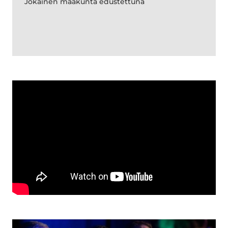
Jokainen maakunta edustettuna