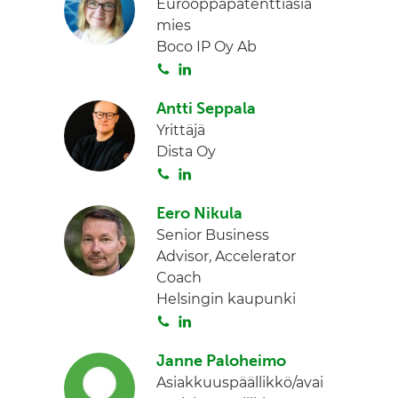
Eurooppapatenttiasia
t
k
mies
a
e
Boco IP Oy Ab
d
S
L
I
o
i
n
Antti Seppala
i
n
Yrittäjä
t
k
Dista Oy
a
e
S
L
d
o
i
I
Eero Nikula
i
n
n
Senior Business
t
k
Advisor, Accelerator
a
e
Coach
d
Helsingin kaupunki
I
S
L
n
o
i
Janne Paloheimo
i
n
Asiakkuuspäällikkö/avai
t
k