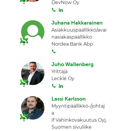
DevNow Oy
d
S
L
I
o
i
n
Juhana Hakkarainen
i
n
Asiakkuuspäällikkö/avai
t
k
nasiakaspäällikkö
a
e
Nordea Bank Abp
d
S
I
o
n
Juho Wallenberg
i
Yrittäjä
t
Lecklé Oy
a
S
L
o
i
Lassi Karlsson
i
n
Myyntipäällikkö-/johtaj
t
k
a
a
e
If Vahinkovakuutus Oyj,
d
Suomen sivuliike
I