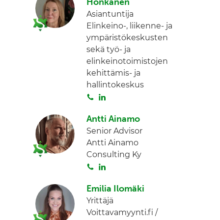
Honkanen
Asiantuntija
Elinkeino-, liikenne- ja
ympäristökeskusten
sekä työ- ja
elinkeinotoimistojen
kehittämis- ja
hallintokeskus
S
L
o
i
Antti Ainamo
i
n
Senior Advisor
t
k
Antti Ainamo
a
e
Consulting Ky
d
S
L
I
o
i
n
Emilia Ilomäki
i
n
Yrittäjä
t
k
Voittavamyynti.fi /
a
e