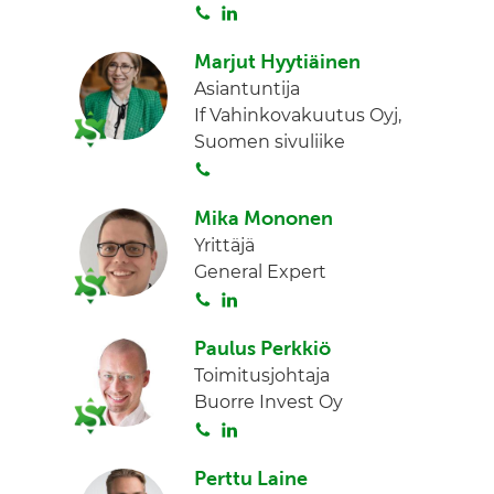
S
L
n
o
i
Marjut Hyytiäinen
i
n
Asiantuntija
t
k
If Vahinkovakuutus Oyj,
a
e
Suomen sivuliike
d
S
I
o
n
Mika Mononen
i
Yrittäjä
t
General Expert
a
S
L
o
i
Paulus Perkkiö
i
n
Toimitusjohtaja
t
k
Buorre Invest Oy
a
e
S
L
d
o
i
I
Perttu Laine
i
n
n