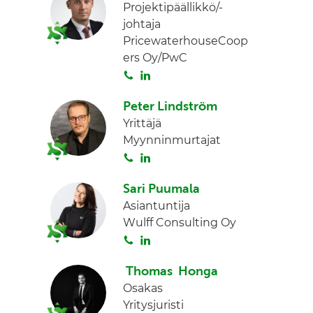
Projektipäällikkö/-
t
k
johtaja
a
e
PricewaterhouseCoop
d
ers Oy/PwC
I
S
L
n
o
i
Peter Lindström
i
n
Yrittäjä
t
k
Myynninmurtajat
a
e
S
L
d
o
i
I
Sari Puumala
i
n
n
Asiantuntija
t
k
Wulff Consulting Oy
a
e
S
L
d
o
i
I
Thomas Honga
i
n
n
Osakas
t
k
Yritysjuristi
a
e