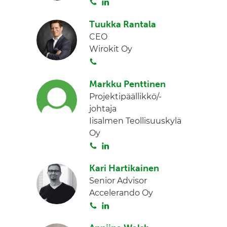
S
L
d
o
i
I
Tuukka Rantala
i
n
n
CEO
t
k
Wirokit Oy
a
e
S
d
o
I
Markku Penttinen
i
n
Projektipäällikkö/-
t
johtaja
a
Iisalmen Teollisuuskylä
Oy
S
L
o
i
Kari Hartikainen
i
n
Senior Advisor
t
k
Accelerando Oy
a
e
S
L
d
o
i
I