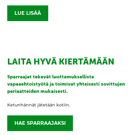
LUE LISÄÄ
LAITA HYVÄ KIERTÄMÄÄN
Sparraajat tekevät luottamuksellista
vapaaehtoistyötä ja toimivat yhteisesti sovittujen
periaatteiden mukaisesti.
Ketunhännät jätetään kotiin.
HAE SPARRAAJAKSI