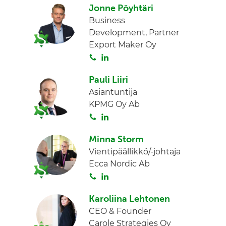
I
i
Jonne Pöyhtäri
n
t
Business
a
Development, Partner
Export Maker Oy
S
L
o
i
Pauli Liiri
i
n
Asiantuntija
t
k
KPMG Oy Ab
a
e
S
L
d
o
i
I
Minna Storm
i
n
n
Vientipäällikkö/-johtaja
t
k
Ecca Nordic Ab
a
e
S
L
d
o
i
I
Karoliina Lehtonen
i
n
n
CEO & Founder
t
k
Carole Strategies Oy
a
e