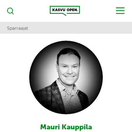
Kasvu Open
MENU
Haku
Sparraajat
Mauri Kauppila