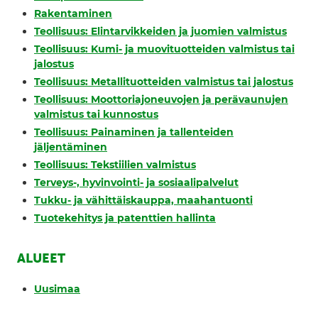
Rakentaminen
Teollisuus: Elintarvikkeiden ja juomien valmistus
Teollisuus: Kumi- ja muovituotteiden valmistus tai
jalostus
Teollisuus: Metallituotteiden valmistus tai jalostus
Teollisuus: Moottoriajoneuvojen ja perävaunujen
valmistus tai kunnostus
Teollisuus: Painaminen ja tallenteiden
jäljentäminen
Teollisuus: Tekstiilien valmistus
Terveys-, hyvinvointi- ja sosiaalipalvelut
Tukku- ja vähittäiskauppa, maahantuonti
Tuotekehitys ja patenttien hallinta
ALUEET
Uusimaa