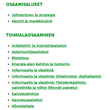
OSAAMISALUEET
Johtaminen ja strategia
Myynti ja markkinointi
TOIMIALAOSAAMINEN
Arkkitehti- ja insinööripalvelut
Asiantuntijapalvelut
Biotalous
Energia-alan kehitys ja tuotanto
Informaatio ja viestintä
Informaatio ja viestintä: Ohjelmistot, digitalisointi
Informaatio ja viestintä: Tietojenkäsittely,
palvelintila ja niihin liittyvät palvelut
Kaivostoiminta
Kauneuspalvelut
Kiinteistöala