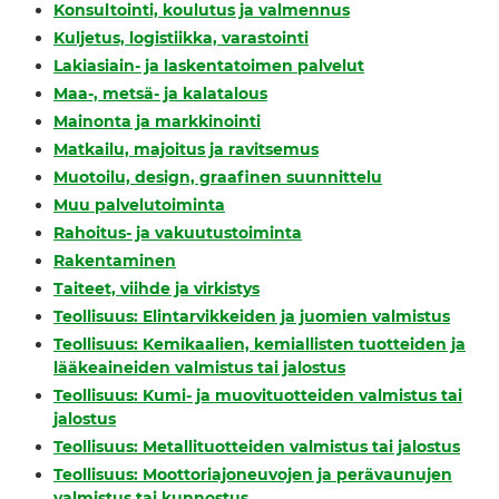
Konsultointi, koulutus ja valmennus
Kuljetus, logistiikka, varastointi
Lakiasiain- ja laskentatoimen palvelut
Maa-, metsä- ja kalatalous
Mainonta ja markkinointi
Matkailu, majoitus ja ravitsemus
Muotoilu, design, graafinen suunnittelu
Muu palvelutoiminta
Rahoitus- ja vakuutustoiminta
Rakentaminen
Taiteet, viihde ja virkistys
Teollisuus: Elintarvikkeiden ja juomien valmistus
Teollisuus: Kemikaalien, kemiallisten tuotteiden ja
lääkeaineiden valmistus tai jalostus
Teollisuus: Kumi- ja muovituotteiden valmistus tai
jalostus
Teollisuus: Metallituotteiden valmistus tai jalostus
Teollisuus: Moottoriajoneuvojen ja perävaunujen
valmistus tai kunnostus