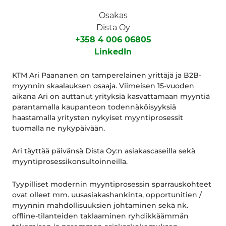
Osakas
Dista Oy
+358 4 006 06805
LinkedIn
KTM Ari Paananen on tamperelainen yrittäjä ja B2B-
myynnin skaalauksen osaaja. Viimeisen 15-vuoden
aikana Ari on auttanut yrityksiä kasvattamaan myyntiä
parantamalla kaupanteon todennäköisyyksiä
haastamalla yritysten nykyiset myyntiprosessit
tuomalla ne nykypäivään.
Ari täyttää päivänsä Dista Oy:n asiakascaseilla sekä
myyntiprosessikonsultoinneilla.
Tyypilliset modernin myyntiprosessin sparrauskohteet
ovat olleet mm. uusasiakashankinta, opportunitien /
myynnin mahdollisuuksien johtaminen sekä nk.
offline-tilanteiden taklaaminen ryhdikkäämmän