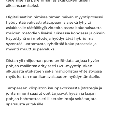
tekemisen ja paremman asiakaskokemuksen
aikaansaamiseksi.
Digitalisaation nimissä tämän päivän myyntiprosessi
hyödyntää vahvasti etätapaamisia sekä lyhyitä
asiakkaalle räätälöityjä videoita osana kokonaisuutta
muiden metodien lisäksi. Oikeassa kohdassa ja oikein
käytettynä eri metodeja hyödyntävä hybridimalli
syventää luottamusta, ryhdittää koko prosessia ja
myynti muuttuu palveluksi.
Distan yli miljoonan puhelun BI-data tarjoaa hyvän
pohjan mallintaa erityisesti B2B-myyntiputken
alkupäätä etukäteen sekä mahdollistaa yhteistyössä
myös kartan monikanavaisuuden hyödyntämiselle.
Tampereen Yliopiston kauppakorkeasta (strategia ja
johtaminen) saadut opit tarjoavat hyvän ja laajan
pohjan hahmottaa eri liiketoimintoja sekä tarjota
sparrausta yrityksille.