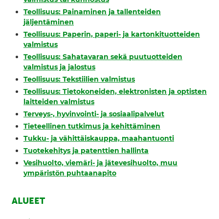
Teollisuus: Painaminen ja tallenteiden
jäljentäminen
Teollisuus: Paperin, paperi- ja kartonkituotteiden
valmistus
Teollisuus: Sahatavaran sekä puutuotteiden
valmistus ja jalostus
Teollisuus: Tekstiilien valmistus
Teollisuus: Tietokoneiden, elektronisten ja optisten
laitteiden valmistus
Terveys-, hyvinvointi- ja sosiaalipalvelut
Tieteellinen tutkimus ja kehittäminen
Tukku- ja vähittäiskauppa, maahantuonti
Tuotekehitys ja patenttien hallinta
Vesihuolto, viemäri- ja jätevesihuolto, muu
ympäristön puhtaanapito
ALUEET