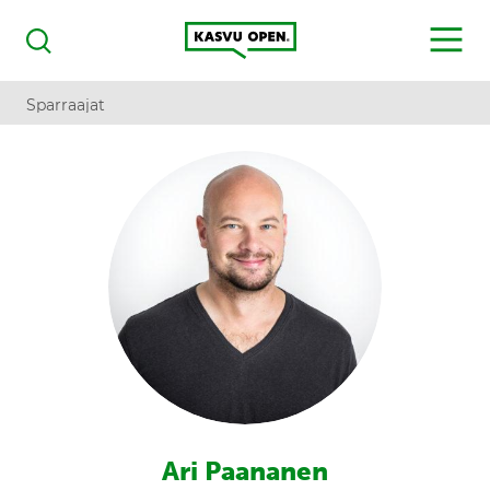
Kasvu Open
MENU
Haku
Sparraajat
Ari Paananen