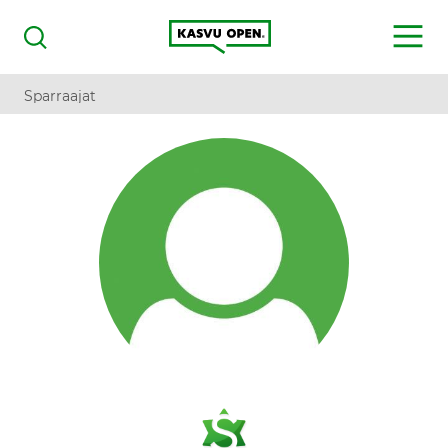
Kasvu Open
MENU
Haku
Sparraajat