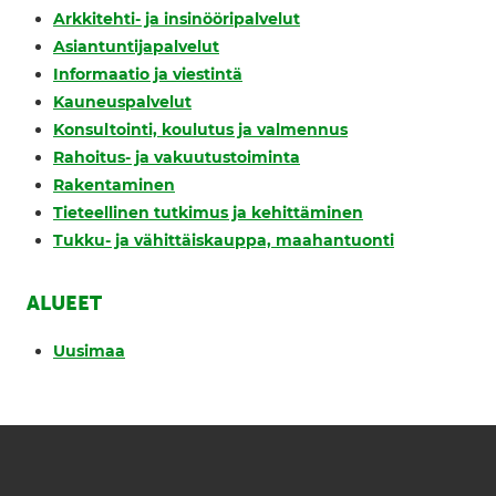
Arkkitehti- ja insinööripalvelut
Asiantuntijapalvelut
Informaatio ja viestintä
Kauneuspalvelut
Konsultointi, koulutus ja valmennus
Rahoitus- ja vakuutustoiminta
Rakentaminen
Tieteellinen tutkimus ja kehittäminen
Tukku- ja vähittäiskauppa, maahantuonti
ALUEET
Uusimaa