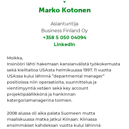
Marko Kotonen
Asiantuntija
Business Finland Oy
+358 5 050 04094
LinkedIn
Moikka,
Insinööri lähti hakemaan kansianvälistä työkokemusta
sekä kielitaitoa USA:sta helmikuussa 1997. 11 vuotta
USA:ssa kului lähinnä ”departmental manager”
positioissa niin operaatioita, suunnittelua ja
vientimyyntiä vetäen sekä key account
projektipäällikkönä ja hankinnan
katergoriamanagerina toimien.
2008 alussa oli aika palata Suomeen mutta
maaliskuussa matka jatkui Kiinaan. Kiinassa
ensimmäiset kahdeksan vuotta kului lähinnä