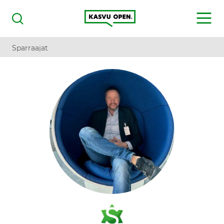
Kasvu Open
MENU
Haku
Sparraajat