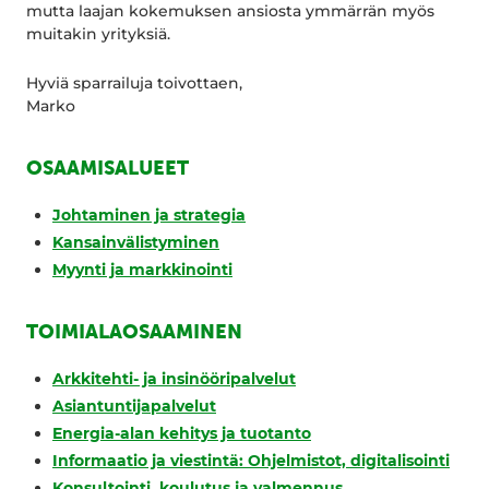
mutta laajan kokemuksen ansiosta ymmärrän myös
muitakin yrityksiä.
Hyviä sparrailuja toivottaen,
Marko
OSAAMISALUEET
Johtaminen ja strategia
Kansainvälistyminen
Myynti ja markkinointi
TOIMIALAOSAAMINEN
Arkkitehti- ja insinööripalvelut
Asiantuntijapalvelut
Energia-alan kehitys ja tuotanto
Informaatio ja viestintä: Ohjelmistot, digitalisointi
Konsultointi, koulutus ja valmennus