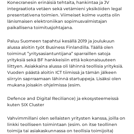
Konecranesin erinäisiä tehtaita, hankintaa ja JV
integraatiota vetäen sekä vetämieni yksiköiden legal
presentativena toimien. Viimeiset kolme vuotta olin
länismaisen elektroniikan sopimusvalmistajan
paikallisena toimitusjohtajana.
Paluu Suomeen tapahtui kesällä 2019 ja joulukuun
alussa aloitin työt Business Finlandilla. Täällä olen
toiminut ”yritysasiantuntijana” sparraillen satoja
yrityksiä sekä BF hankkeisiin että kokonaisuuteen
liittyen. Asiakkaina alussa oli lähinnä teollisia yrityksiä.
Vuoden päästä aloitin ICT tiimissä ja tämän jälkeen
siirryin saprraamaan lähinnä startuppeja. Lisäksi olen
mukana joisakin ohjelmissa (esim.
Defence and Digital Reciliance) ja ekosysteemeissä
kuten SIX Cluster
Vahvimmillani olen sellaisten yritysten kanssa, joilla on
linkki teolliseen toimintaan (esim. on itse teollinen
toimija tai asiakaskunnassa on teollisia toimijoita)