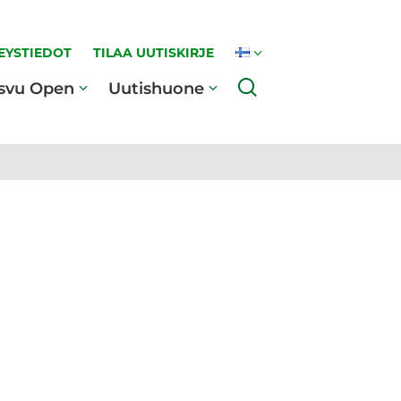
EYSTIEDOT
TILAA UUTISKIRJE
Haku
svu Open
Uutishuone