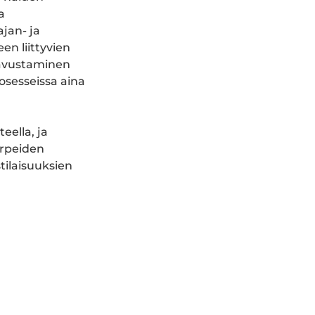
a
ajan- ja
n liittyvien
n avustaminen
osesseissa aina
eella, ja
arpeiden
tilaisuuksien