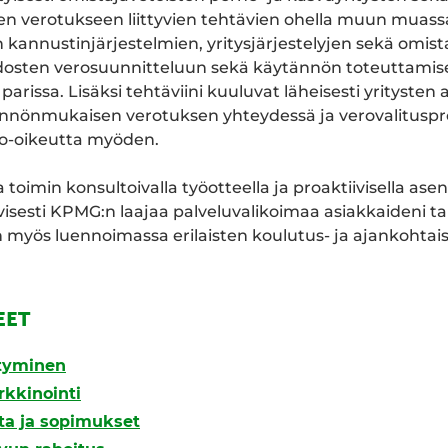
ten verotukseen liittyvien tehtävien ohella muun muass
 kannustinjärjestelmien, yritysjärjestelyjen sekä omist
osten verosuunnitteluun sekä käytännön toteuttamisee
parissa. Lisäksi tehtäviini kuuluvat läheisesti yrityste
ännönmukaisen verotuksen yhteydessä ja verovalituspr
to-oikeutta myöden.
oimin konsultoivalla työotteella ja proaktiivisella asent
isesti KPMG:n laajaa palveluvalikoimaa asiakkaideni t
 myös luennoimassa erilaisten koulutus- ja ajankohtais
EET
styminen
rkkinointi
nta ja sopimukset