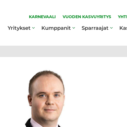
KARNEVAALI
VUODEN KASVUYRITYS
YHT
Yritykset
Kumppanit
Sparraajat
Ka