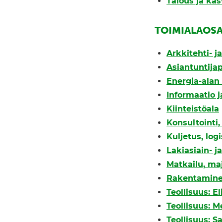
Talous ja ka
TOIMIALAOS
Arkkitehti- j
Asiantuntijap
Energia-alan 
Informaatio j
Kiinteistöala
Konsultointi
Kuljetus, logi
Lakiasiain- j
Matkailu, ma
Rakentamin
Teollisuus: E
Teollisuus: M
Teollisuus: S