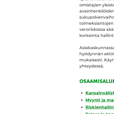
omistajien yleis
avainhenkilöiden
sukupolvenvaihd
toimeksiantojen 
veroriidoissa sä
korkeinta hallin
Asiakaskunnassa t
hyödynnän aktiiv
mukaisesti. Käyn
yhteydessä.
OSAAMISALU
Kansainväli
Myynti ja ma
Riskienhalli