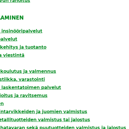
svun rahoitus
AAMINEN
a insinööripalvelut
alvelut
kehitys ja tuotanto
a viestintä
, koulutus ja valmennus
stiikka, varastointi
a laskentatoimen palvelut
joitus ja ravitsemus
en
lintarvikkeiden ja juomien valmistus
etallituotteiden valmistus tai jalostus
ahatavaran sekä puutuotteiden valmistus ja jalostus