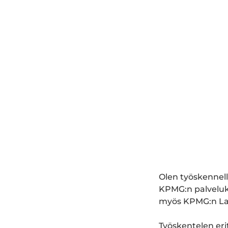
Olen työskennell
KPMG:n palveluks
myös KPMG:n Lah
Työskentelen eri