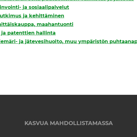
invointi- ja sosiaalipalvelut
 tutkimus ja kehittäminen
hittäiskauppa, maahantuonti
ja patenttien hallinta
viemäri- ja jätevesihuolto, muu ympäristön puhtaanap
KASVUA MAHDOLLISTAMASSA