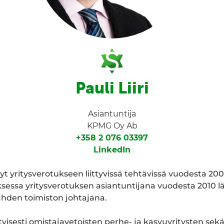
Pauli Liiri
Asiantuntija
KPMG Oy Ab
+358 2 076 03397
LinkedIn
yt yritysverotukseen liittyvissä tehtävissä vuodesta 200
essa yritysverotuksen asiantuntijana vuodesta 2010 lä
den toimiston johtajana.
tyisesti omistajavetoisten perhe- ja kasvuyritysten sek