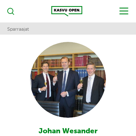
Kasvu Open
MENU
Haku
Sparraajat
Johan Wesander