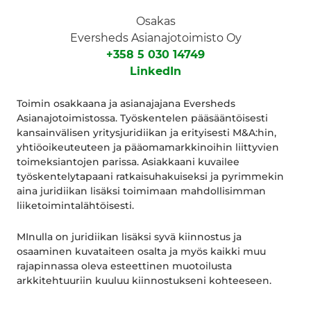
Osakas
Eversheds Asianajotoimisto Oy
+358 5 030 14749
LinkedIn
Toimin osakkaana ja asianajajana Eversheds
Asianajotoimistossa. Työskentelen pääsääntöisesti
kansainvälisen yritysjuridiikan ja erityisesti M&A:hin,
yhtiöoikeuteuteen ja pääomamarkkinoihin liittyvien
toimeksiantojen parissa. Asiakkaani kuvailee
työskentelytapaani ratkaisuhakuiseksi ja pyrimmekin
aina juridiikan lisäksi toimimaan mahdollisimman
liiketoimintalähtöisesti.
MInulla on juridiikan lisäksi syvä kiinnostus ja
osaaminen kuvataiteen osalta ja myös kaikki muu
rajapinnassa oleva esteettinen muotoilusta
arkkitehtuuriin kuuluu kiinnostukseni kohteeseen.