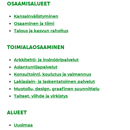
OSAAMISALUEET
Kansainvälistyminen
Osaaminen ja tiimi
Talous ja kasvun rahoitus
TOIMIALAOSAAMINEN
Arkkitehti- ja insinööripalvelut
Asiantuntijapalvelut
Konsultointi, koulutus ja valmennus
Lakiasiain- ja laskentatoimen palvelut
Muotoilu, design, graafinen suunnittelu
Taiteet, viihde ja virkistys
ALUEET
Uusimaa