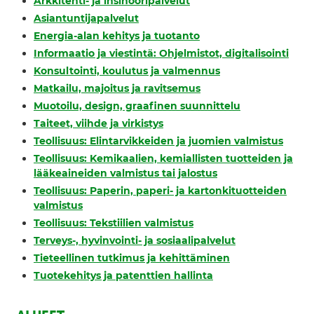
Arkkitehti- ja insinööripalvelut
Asiantuntijapalvelut
Energia-alan kehitys ja tuotanto
Informaatio ja viestintä: Ohjelmistot, digitalisointi
Konsultointi, koulutus ja valmennus
Matkailu, majoitus ja ravitsemus
Muotoilu, design, graafinen suunnittelu
Taiteet, viihde ja virkistys
Teollisuus: Elintarvikkeiden ja juomien valmistus
Teollisuus: Kemikaalien, kemiallisten tuotteiden ja
lääkeaineiden valmistus tai jalostus
Teollisuus: Paperin, paperi- ja kartonkituotteiden
valmistus
Teollisuus: Tekstiilien valmistus
Terveys-, hyvinvointi- ja sosiaalipalvelut
Tieteellinen tutkimus ja kehittäminen
Tuotekehitys ja patenttien hallinta