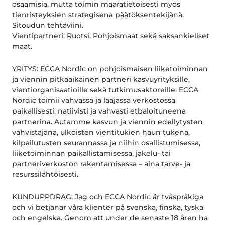
osaamisia, mutta toimin määrätietoisesti myös
tienristeyksien strategisena päätöksentekijänä.
Sitoudun tehtäviini.
Vientipartneri: Ruotsi, Pohjoismaat sekä saksankieliset
maat.
YRITYS: ECCA Nordic on pohjoismaisen liiketoiminnan
ja viennin pitkäaikainen partneri kasvuyrityksille,
vientiorganisaatioille sekä tutkimusaktoreille. ECCA
Nordic toimii vahvassa ja laajassa verkostossa
paikallisesti, natiivisti ja vahvasti etbaloituneena
partnerina. Autamme kasvun ja viennin edellytysten
vahvistajana, ulkoisten vientitukien haun tukena,
kilpailutusten seurannassa ja niihin osallistumisessa,
liiketoiminnan paikallistamisessa, jakelu- tai
partneriverkoston rakentamisessa – aina tarve- ja
resurssilähtöisesti.
KUNDUPPDRAG: Jag och ECCA Nordic är tvåspråkiga
och vi betjänar våra klienter på svenska, finska, tyska
och engelska. Genom att under de senaste 18 åren ha