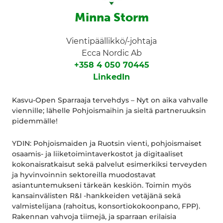
Minna Storm
Vientipäällikkö/-johtaja
Ecca Nordic Ab
+358 4 050 70445
LinkedIn
Kasvu-Open Sparraaja tervehdys – Nyt on aika vahvalle
viennille; lähelle Pohjoismaihin ja sieltä partneruuksin
pidemmälle!
YDIN: Pohjoismaiden ja Ruotsin vienti, pohjoismaiset
osaamis- ja liiketoimintaverkostot ja digitaaliset
kokonaisratkaisut sekä palvelut esimerkiksi terveyden
ja hyvinvoinnin sektoreilla muodostavat
asiantuntemukseni tärkeän keskiön. Toimin myös
kansainvälisten R&I -hankkeiden vetäjänä sekä
valmistelijana (rahoitus, konsortiokokoonpano, FPP).
Rakennan vahvoja tiimejä, ja sparraan erilaisia