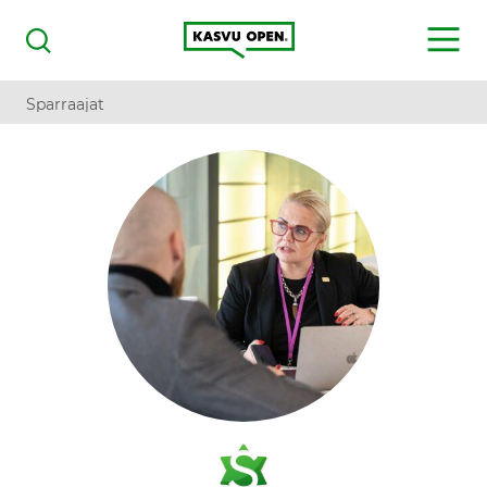
Kasvu Open
MENU
Haku
Sparraajat