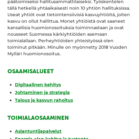
päätoimiseksi hallitusammattilaiseksi. Työskentelen
tällä hetkellä yhtäaikaisesti noin 10 yhtiön hallituksissa.
Useat yhtiöt ovat tietointensiivisiä kasvuyhtiöitä, joiten
kasvu on ollut hallittua. Monet yhtiöistä ovat saaneet
kansallisia huomionosoituksia toiminnastaan ja ovat
nousseet Suomessa kärkiyhtiöiden asemaan
toimialallaan. Perheyhtiöiden yhteistyössä olen
toiminut pitkään. Minulle on myönnetty 2018 Vuoden
Mylläri huomionosoitus.
OSAAMISALUEET
Digitaalinen kehitys
Johtaminen ja strategia
Talous ja kasvun rahoitus
TOIMIALAOSAAMINEN
Asiantuntijapalvelut