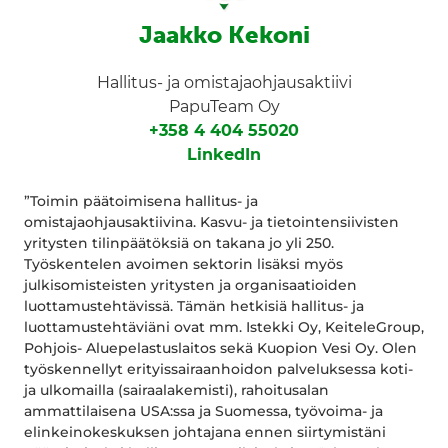
Jaakko Kekoni
Hallitus- ja omistajaohjausaktiivi
PapuTeam Oy
+358 4 404 55020
LinkedIn
”Toimin päätoimisena hallitus- ja
omistajaohjausaktiivina. Kasvu- ja tietointensiivisten
yritysten tilinpäätöksiä on takana jo yli 250.
Työskentelen avoimen sektorin lisäksi myös
julkisomisteisten yritysten ja organisaatioiden
luottamustehtävissä. Tämän hetkisiä hallitus- ja
luottamustehtäviäni ovat mm. Istekki Oy, KeiteleGroup,
Pohjois- Aluepelastuslaitos sekä Kuopion Vesi Oy. Olen
työskennellyt erityissairaanhoidon palveluksessa koti-
ja ulkomailla (sairaalakemisti), rahoitusalan
ammattilaisena USA:ssa ja Suomessa, työvoima- ja
elinkeinokeskuksen johtajana ennen siirtymistäni