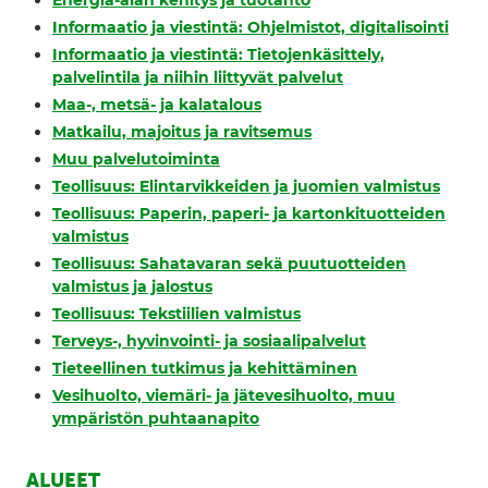
Energia-alan kehitys ja tuotanto
Informaatio ja viestintä: Ohjelmistot, digitalisointi
Informaatio ja viestintä: Tietojenkäsittely,
palvelintila ja niihin liittyvät palvelut
Maa-, metsä- ja kalatalous
Matkailu, majoitus ja ravitsemus
Muu palvelutoiminta
Teollisuus: Elintarvikkeiden ja juomien valmistus
Teollisuus: Paperin, paperi- ja kartonkituotteiden
valmistus
Teollisuus: Sahatavaran sekä puutuotteiden
valmistus ja jalostus
Teollisuus: Tekstiilien valmistus
Terveys-, hyvinvointi- ja sosiaalipalvelut
Tieteellinen tutkimus ja kehittäminen
Vesihuolto, viemäri- ja jätevesihuolto, muu
ympäristön puhtaanapito
ALUEET