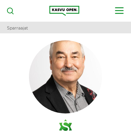
Kasvu Open
MENU
Haku
Sparraajat