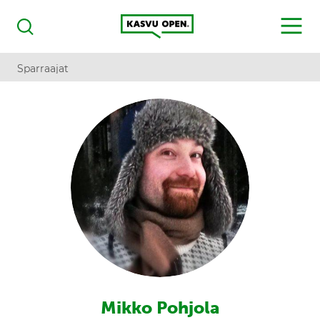
Kasvu Open
MENU
Haku
Sparraajat
Mikko Pohjola