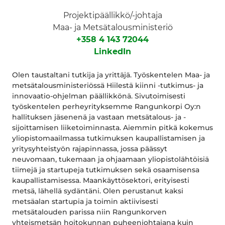
Projektipäällikkö/-johtaja
Maa- ja Metsätalousministeriö
+358 4 143 72044
LinkedIn
Olen taustaltani tutkija ja yrittäjä. Työskentelen Maa- ja
metsätalousministeriössä Hiilestä kiinni -tutkimus- ja
innovaatio-ohjelman päällikkönä. Sivutoimisesti
työskentelen perheyrityksemme Rangunkorpi Oy:n
hallituksen jäsenenä ja vastaan metsätalous- ja -
sijoittamisen liiketoiminnasta. Aiemmin pitkä kokemus
yliopistomaailmassa tutkimuksen kaupallistamisen ja
yritysyhteistyön rajapinnassa, jossa päässyt
neuvomaan, tukemaan ja ohjaamaan yliopistolähtöisiä
tiimejä ja startupeja tutkimuksen sekä osaamisensa
kaupallistamisessa. Maankäyttösektori, erityisesti
metsä, lähellä sydäntäni. Olen perustanut kaksi
metsäalan startupia ja toimin aktiivisesti
metsätalouden parissa niin Rangunkorven
yhteismetsän hoitokunnan puheenjohtajana kuin