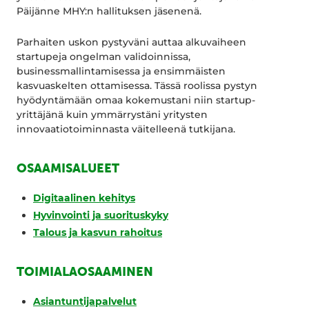
Päijänne MHY:n hallituksen jäsenenä.
Parhaiten uskon pystyväni auttaa alkuvaiheen
startupeja ongelman validoinnissa,
businessmallintamisessa ja ensimmäisten
kasvuaskelten ottamisessa. Tässä roolissa pystyn
hyödyntämään omaa kokemustani niin startup-
yrittäjänä kuin ymmärrystäni yritysten
innovaatiotoiminnasta väitelleenä tutkijana.
OSAAMISALUEET
Digitaalinen kehitys
Hyvinvointi ja suorituskyky
Talous ja kasvun rahoitus
TOIMIALAOSAAMINEN
Asiantuntijapalvelut