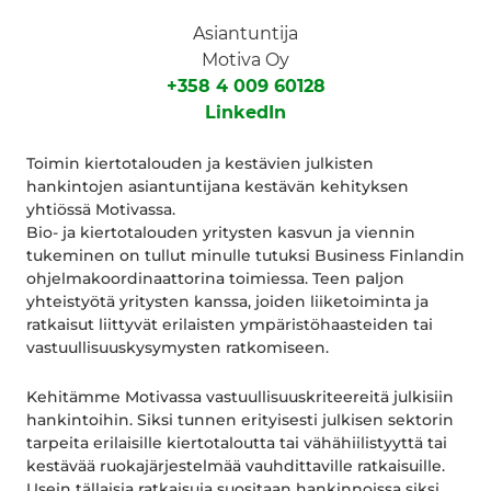
Asiantuntija
Motiva Oy
+358 4 009 60128
LinkedIn
Toimin kiertotalouden ja kestävien julkisten
hankintojen asiantuntijana kestävän kehityksen
yhtiössä Motivassa.
Bio- ja kiertotalouden yritysten kasvun ja viennin
tukeminen on tullut minulle tutuksi Business Finlandin
ohjelmakoordinaattorina toimiessa. Teen paljon
yhteistyötä yritysten kanssa, joiden liiketoiminta ja
ratkaisut liittyvät erilaisten ympäristöhaasteiden tai
vastuullisuuskysymysten ratkomiseen.
Kehitämme Motivassa vastuullisuuskriteereitä julkisiin
hankintoihin. Siksi tunnen erityisesti julkisen sektorin
tarpeita erilaisille kiertotaloutta tai vähähiilistyyttä tai
kestävää ruokajärjestelmää vauhdittaville ratkaisuille.
Usein tällaisia ratkaisuja suositaan hankinnoissa siksi,