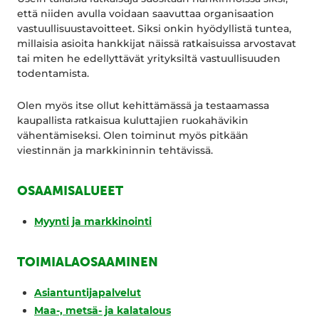
että niiden avulla voidaan saavuttaa organisaation
vastuullisuustavoitteet. Siksi onkin hyödyllistä tuntea,
millaisia asioita hankkijat näissä ratkaisuissa arvostavat
tai miten he edellyttävät yrityksiltä vastuullisuuden
todentamista.
Olen myös itse ollut kehittämässä ja testaamassa
kaupallista ratkaisua kuluttajien ruokahävikin
vähentämiseksi. Olen toiminut myös pitkään
viestinnän ja markkininnin tehtävissä.
OSAAMISALUEET
Myynti ja markkinointi
TOIMIALAOSAAMINEN
Asiantuntijapalvelut
Maa-, metsä- ja kalatalous