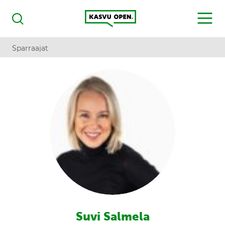
Kasvu Open
MENU
Haku
Sparraajat
Suvi Salmela