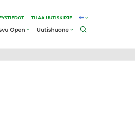
EYSTIEDOT
TILAA UUTISKIRJE
Haku
svu Open
Uutishuone