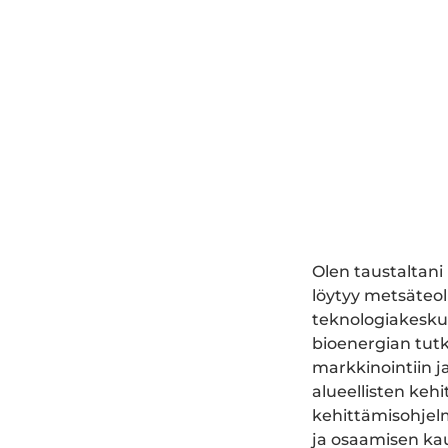
Olen taustaltani
löytyy metsäteol
teknologiakesku
bioenergian tutk
markkinointiin j
alueellisten keh
kehittämisohjelm
ja osaamisen ka