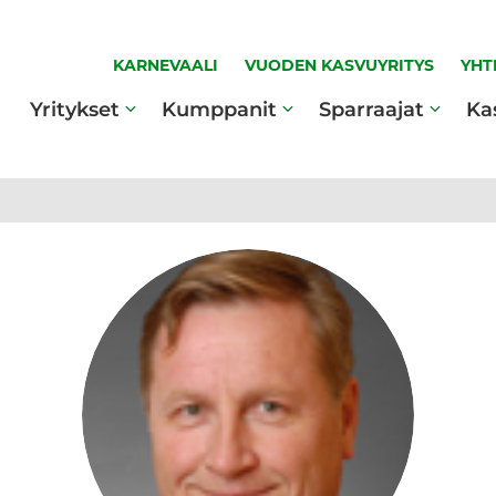
KARNEVAALI
VUODEN KASVUYRITYS
YHT
Yritykset
Kumppanit
Sparraajat
Ka