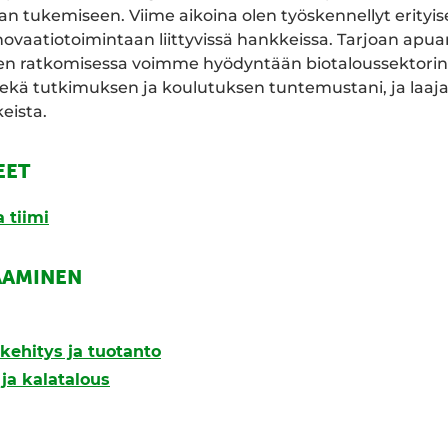
n tukemiseen. Viime aikoina olen työskennellyt erityis
novaatiotoimintaan liittyvissä hankkeissa. Tarjoan apuan
en ratkomisessa voimme hyödyntään biotaloussektorin, 
sekä tutkimuksen ja koulutuksen tuntemustani, ja laa
eista.
EET
 tiimi
AAMINEN
kehitys ja tuotanto
ja kalatalous