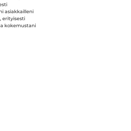
esti
i asiakkailleni
erityisesti
jaa kokemustani