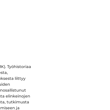
K). Työhistoriaa
sta,
sesta liittyy
uiden
nosallistunut
ta elinkeinojen
sta, tutkimusta
ämiseen ja