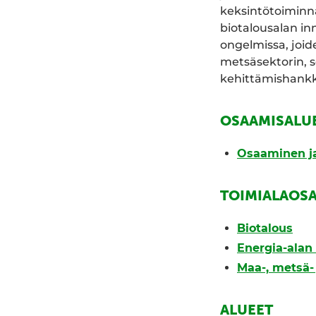
keksintötoiminna
biotalousalan in
ongelmissa, joid
metsäsektorin, 
kehittämishankk
OSAAMISALU
Osaaminen ja
TOIMIALAOS
Biotalous
Energia-alan 
Maa-, metsä- 
ALUEET