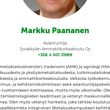
Markku Paananen
Asiantuntija
Jyväskylän Ammattikorkeakoulu Oy
+358 4 001 21989
 metsätalousinsinööri, tradenomi (AMK) ja agrologi (YAM
lisuudesta ja yksityismetsätaloudesta, tutkimuslaitokse
ksesta ja ammattikorkeakoulusta. Valtaosa työkokemuk
imus- ja kehittämistoimintaan sekä asiantuntijapalvel
a tuottamiseen kotimaassa, mutta myös ulkomaille. Ole
ittämisstrategioiden laadintaan ja vetänyt maakunnallis
aa. Olen myös vetänyt hanketta, joka tähtäsi koulutu
upallistamista integroivan Biotalouskampuksen kehitt