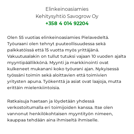
Elinkeinoasiamies
Kehitysyhtiö Savogrow Oy
+358 4 014 92204
Olen 55 vuotias elinkeinoasiamies Pielavedeltä.
Työuraani olen tehnyt puuteollisuudessa sekä
palkkatöissä että 15 vuotta myös yrittäjänä.
Vakuutusalakin on tullut tutuksi vajaan 10 vuoden ajalta
myyntipäällikkönä. Myynti ja markkinointi ovat
kulkeneet mukanani koko työurani ajan. Nykyisessä
työssäni toimin sekä aloittavien että toimivien
yritysten apuna. Työkenttä ja asiat ovat laajoja, mutta
erittäin mielenkiintoisia.
Ratkaisuja haetaan ja löydetään yhdessä
verkostoitumalla eri toimijoiden kanssa. Itse olen
vannonut henkilökohtaisen myyntityön nimeen,
kauppaa tehdään aina ihmiseltä ihmiselle.