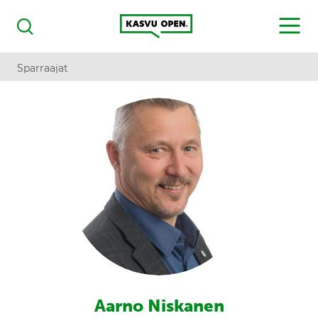
Kasvu Open
MENU
Haku
Sparraajat
Aarno Niskanen