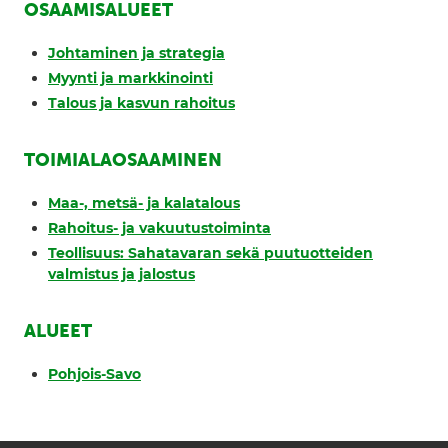
OSAAMISALUEET
Johtaminen ja strategia
Myynti ja markkinointi
Talous ja kasvun rahoitus
TOIMIALAOSAAMINEN
Maa-, metsä- ja kalatalous
Rahoitus- ja vakuutustoiminta
Teollisuus: Sahatavaran sekä puutuotteiden
valmistus ja jalostus
ALUEET
Pohjois-Savo