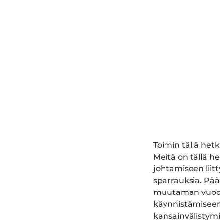
Toimin tällä het
Meitä on tällä h
johtamiseen liit
sparrauksia. Pä
muutaman vuoden
käynnistämiseen 
kansainvälistymi