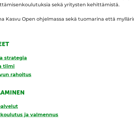
ttämisenkoulutuksia sekä yritysten kehittämistä.
na Kasvu Open ohjelmassa sekä tuomarina että myllär
EET
a strategia
 tiimi
svun rahoitus
AAMINEN
alvelut
, koulutus ja valmennus