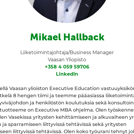
Mikael Hallback
Liiketoimintajohtaja/Business Manager
Vaasan Yliopisto
+358 4 059 59706
LinkedIn
kellä Vaasan ylioiston Executive Education vastuuyksikö
etkelä 8 hengen tiimi ja teemme pääasiassa liiketoimin
tyviväjohdon ja henkilöstön koulutuksia sekä konsultoint
ätuotteeme on Executive MBA ohjelma. Olen työskenne
 Vasekissa yritysten kehittämiseen ja alkuvaiheen yr
ja sparramiseen liittyvissä tehtävissä sekä yritysten
seen liittyvissä tehtävissä. Olen koko työurani tehnyt j