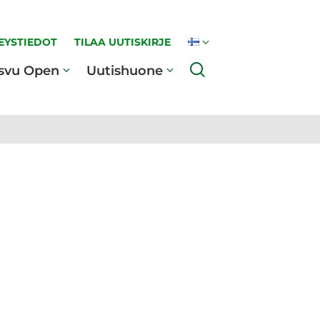
EYSTIEDOT
TILAA UUTISKIRJE
Haku
svu Open
Uutishuone