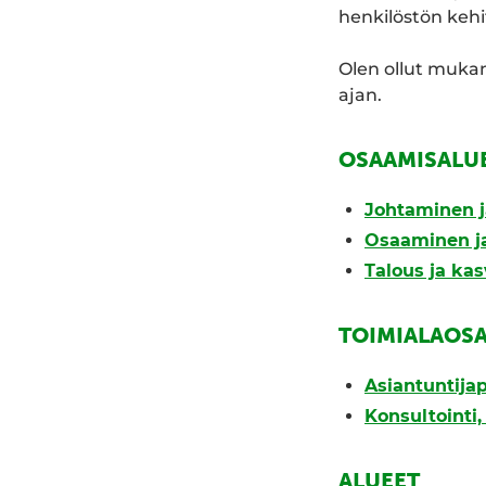
henkilöstön kehi
Olen ollut muka
ajan.
OSAAMISALU
Johtaminen j
Osaaminen ja
Talous ja ka
TOIMIALAOS
Asiantuntijap
Konsultointi
ALUEET