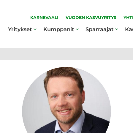
KARNEVAALI
VUODEN KASVUYRITYS
YHT
Yritykset
Kumppanit
Sparraajat
Ka