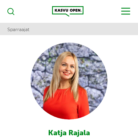
Kasvu Open
MENU
Haku
Sparraajat
Katja Rajala