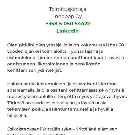
Toimitusjohtaja
Innopop Oy
+358 5 050 54422
LinkedIn
Olen pitkänlinjan yrittäjä, jolla on kokemusta lähes 30
vuoden ajan eri toimialoilta. Työnantajana ja
esihenkilönä toimiminen on opettanut kädet savessa
onnistuneen liiketoiminnan ja henkilöstön
kehittämisen ydintekijät.
Haluan antaa kokemukseni ja osaamiseni kiertoon
sparraamalla, ja olla osaltani kehittämässä pk-yrityksiä
menestyksen polulle siten, että myös yrittäjä voi hyvin.
Tärkeää on saada asioita aikaan ja löytää uusia
tekemisen polkuja asiantuntemuksella ja hyvällä
fiiliksellä.
Esikoisteokseni Yrittäjän syke – Yrittäjänä elämisen