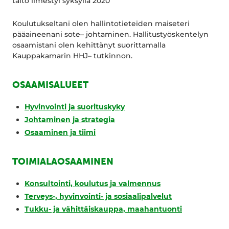
taito ilmestyi syksyllä 2020
Koulutukseltani olen hallintotieteiden maiseteri
pääaineenani sote– johtaminen. Hallitustyöskentelyn
osaamistani olen kehittänyt suorittamalla
Kauppakamarin HHJ– tutkinnon.
OSAAMISALUEET
Hyvinvointi ja suorituskyky
Johtaminen ja strategia
Osaaminen ja tiimi
TOIMIALAOSAAMINEN
Konsultointi, koulutus ja valmennus
Terveys-, hyvinvointi- ja sosiaalipalvelut
Tukku- ja vähittäiskauppa, maahantuonti