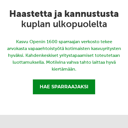
Haastetta ja kannustusta
kuplan ulkopuolelta
Kasvu Openin 1600 sparraajan verkosto tekee
arvokasta vapaaehtoistyötä kotimaisten kasvuyritysten
hyväksi. Kahdenkeskiset yritystapaamiset toteutetaan
luottamuksella. Motiivina vahva tahto laittaa hyvä
kiertämään.
HAE SPARRAAJAKSI