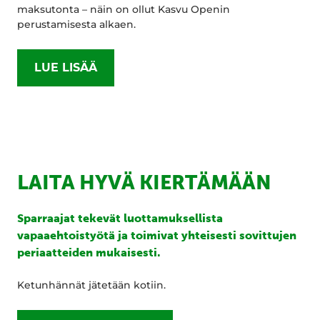
maksutonta – näin on ollut Kasvu Openin
perustamisesta alkaen.
LUE LISÄÄ
LAITA HYVÄ KIERTÄMÄÄN
Sparraajat tekevät luottamuksellista
vapaaehtoistyötä ja toimivat yhteisesti sovittujen
periaatteiden mukaisesti.
Ketunhännät jätetään kotiin.