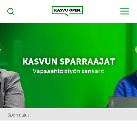
Kasvu Open
MENU
Haku
KASVUN SPARRAAJAT
Vapaaehtoistyön sankarit
Sparraajat