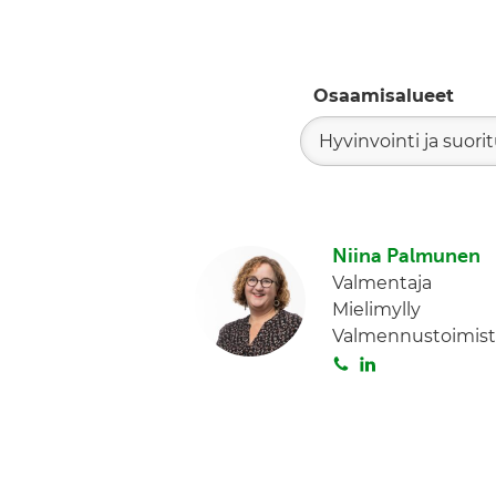
Osaamisalueet
Hyvinvointi ja suori
Niina Palmunen
Valmentaja
Mielimylly
Valmennustoimist
S
L
o
i
i
n
t
k
a
e
d