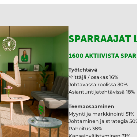
SPARRAAJAT 
1600 AKTIIVISTA SPA
Työtehtävä
Yrittäjä / osakas 16%
Johtavassa roolissa 30%
Asiantuntijatehtävissä 18%
Teemaosaaminen
Myynti ja markkinointi 51%
Johtaminen ja strategia 50
Rahoitus 38%
Kansainvälistyminen 31%