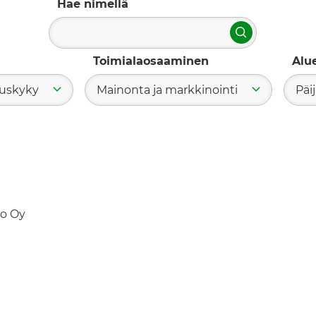
Hae nimellä
Hae
Toimialaosaaminen
Alu
tuskyky
Mainonta ja markkinointi
Päi
o Oy