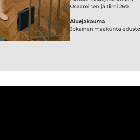
Osaaminen ja tiimi 26%
Aluejakauma
Jokainen maakunta edust