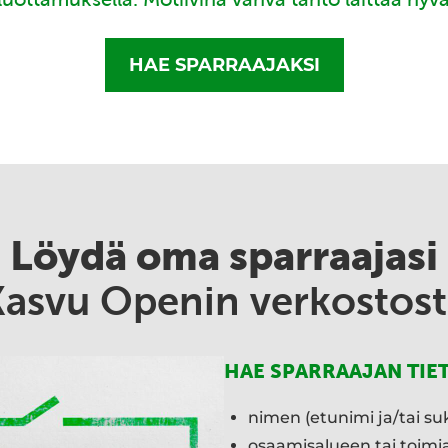
HAE SPARRAAJAKSI
Löydä oma sparraajasi
Kasvu Openin verkostost
HAE SPARRAAJAN TIE
nimen (etunimi ja/tai su
osaamisalueen tai toim