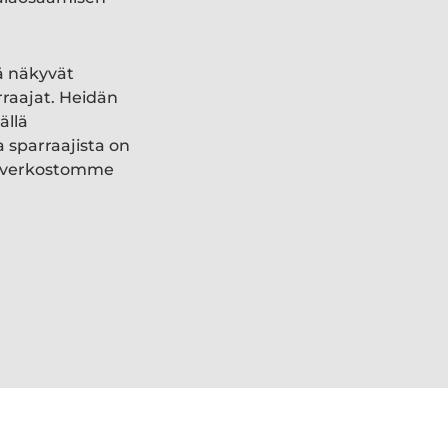
ä näkyvät
rraajat. Heidän
ällä
a sparraajista on
ki verkostomme