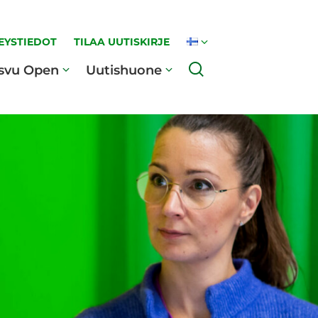
EYSTIEDOT
TILAA UUTISKIRJE
Haku
svu Open
Uutishuone