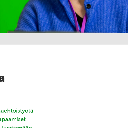
a
aaehtoistyötä
tapaamiset
ä kiertämään.