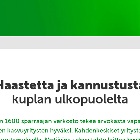
Haastetta ja kannustust
kuplan ulkopuolelta
 1600 sparraajan verkosto tekee arvokasta vap
en kasvuyritysten hyväksi. Kahdenkeskiset yritys
luottamuksella. Motiivina vahva tahto laittaa hyv