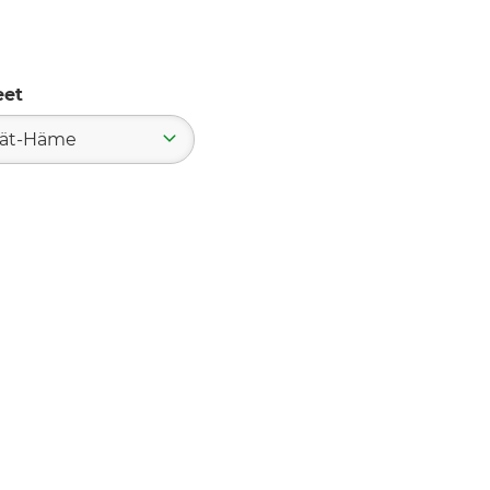
eet
jät-Häme