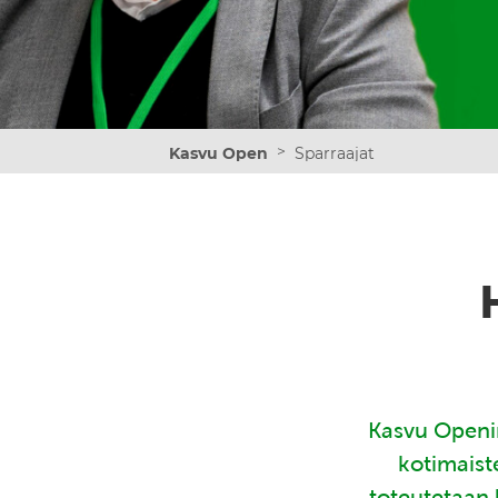
>
Kasvu Open
Sparraajat
Kasvu Openin
kotimaist
toteutetaan 