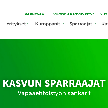
KARNEVAALI
VUODEN KASVUYRITYS
YHT
Yritykset
Kumppanit
Sparraajat
Ka
KASVUN SPARRAAJAT
Vapaaehtoistyön sankarit