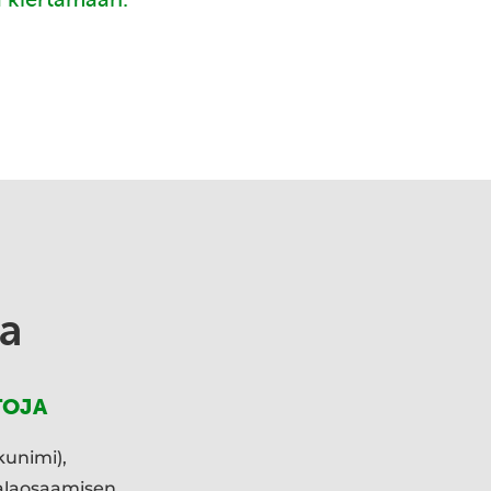
a
TOJA
kunimi),
ialaosaamisen