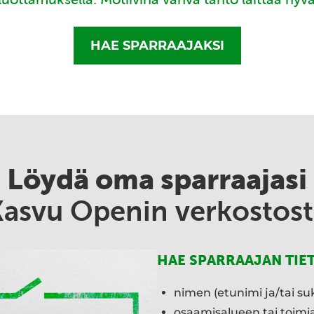
HAE SPARRAAJAKSI
Löydä oma sparraajasi
Kasvu Openin verkostost
HAE SPARRAAJAN TIE
nimen (etunimi ja/tai su
osaamisalueen tai toim