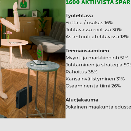
1600 AKTIIVISTA SPA
Työtehtävä
Yrittäjä / osakas 16%
Johtavassa roolissa 30%
Asiantuntijatehtävissä 18%
Teemaosaaminen
Myynti ja markkinointi 51%
Johtaminen ja strategia 50
Rahoitus 38%
Kansainvälistyminen 31%
Osaaminen ja tiimi 26%
Aluejakauma
Jokainen maakunta edust