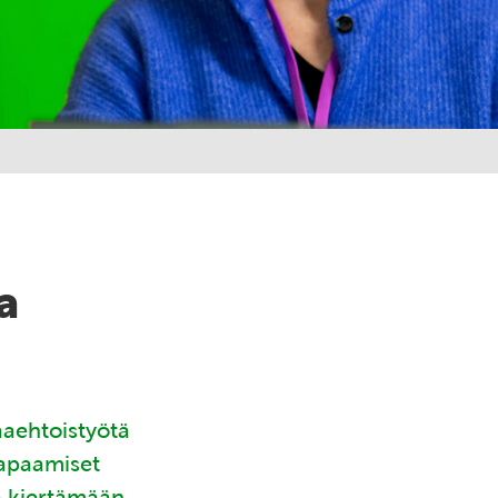
a
aaehtoistyötä
tapaamiset
ä kiertämään.