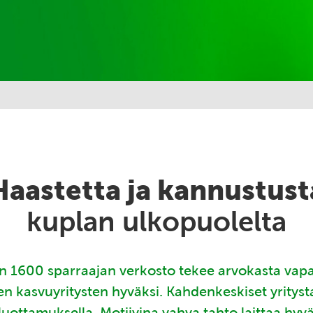
Haastetta ja kannustust
kuplan ulkopuolelta
 1600 sparraajan verkosto tekee arvokasta vap
en kasvuyritysten hyväksi. Kahdenkeskiset yritys
luottamuksella. Motiivina vahva tahto laittaa hyv