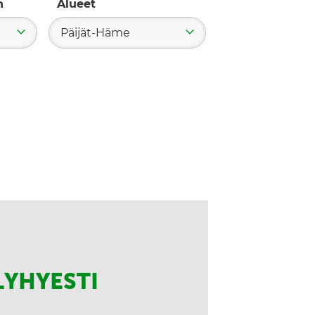
n
Alueet
Päijät-Häme
LYHYESTI