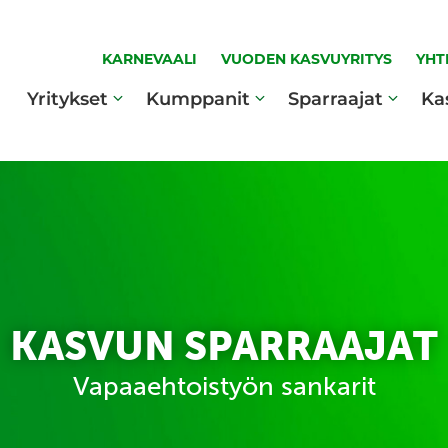
KARNEVAALI
VUODEN KASVUYRITYS
YHT
Yritykset
Kumppanit
Sparraajat
Ka
KASVUN SPARRAAJAT
Vapaaehtoistyön sankarit