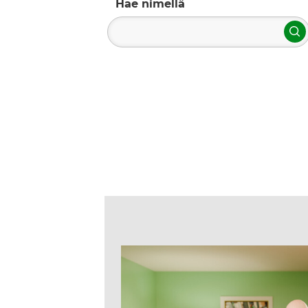
Hae nimellä
H