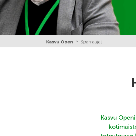
>
Kasvu Open
Sparraajat
Kasvu Openin
kotimaist
toteutetaan 