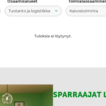
Osaamisalueet
Toimialaosaamine
Tuotanto ja logistiikka
Kaivostoiminta
ae
Tuloksia ei löytynyt.
SPARRAAJAT 