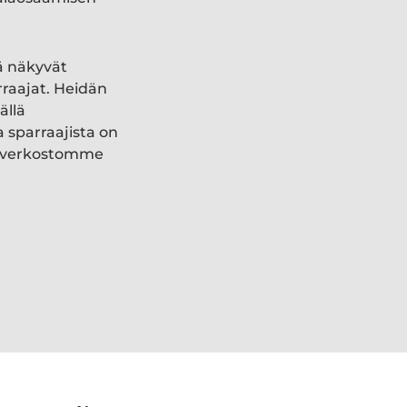
ä näkyvät
rraajat. Heidän
ällä
a sparraajista on
ki verkostomme