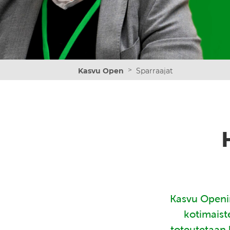
>
Kasvu Open
Sparraajat
Kasvu Openin
kotimaist
toteutetaan 