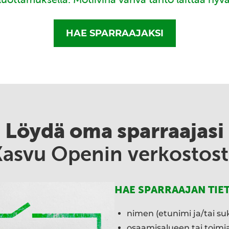
HAE SPARRAAJAKSI
Löydä oma sparraajasi
Kasvu Openin verkostost
HAE SPARRAAJAN TIE
nimen (etunimi ja/tai su
osaamisalueen tai toim