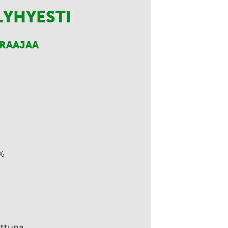
LYHYESTI
RRAAJAA
%
ettuna