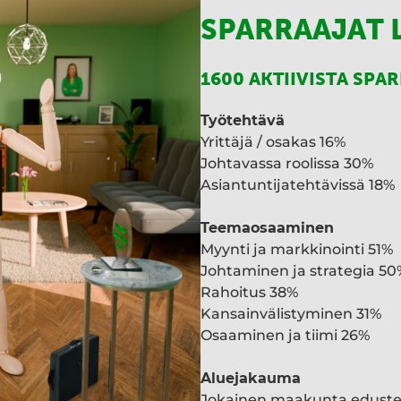
SPARRAAJAT 
1600 AKTIIVISTA SPA
Työtehtävä
Yrittäjä / osakas 16%
Johtavassa roolissa 30%
Asiantuntijatehtävissä 18%
Teemaosaaminen
Myynti ja markkinointi 51%
Johtaminen ja strategia 50
Rahoitus 38%
Kansainvälistyminen 31%
Osaaminen ja tiimi 26%
Aluejakauma
Jokainen maakunta edust