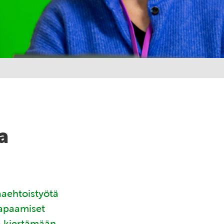
a
aaehtoistyötä
tapaamiset
ä kiertämään.