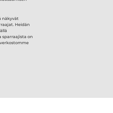
ä näkyvät
rraajat. Heidän
ällä
a sparraajista on
ki verkostomme