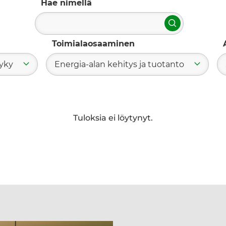
Hae nimellä
Hae
Toimialaosaaminen
kyky
Energia-alan kehitys ja tuotanto
Tuloksia ei löytynyt.