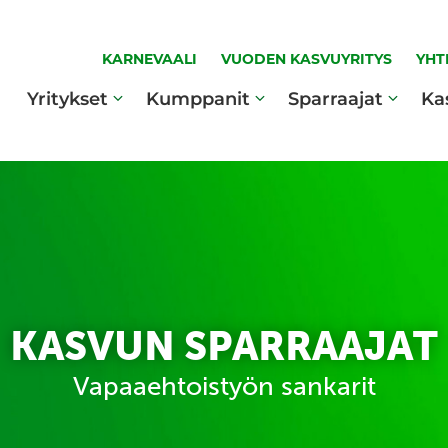
KARNEVAALI
VUODEN KASVUYRITYS
YHT
Yritykset
Kumppanit
Sparraajat
Ka
KASVUN SPARRAAJAT
Vapaaehtoistyön sankarit