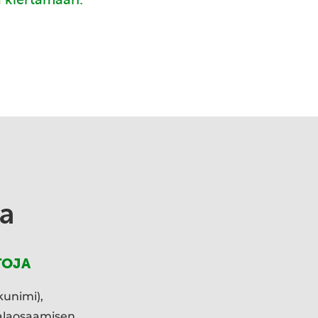
a
TOJA
kunimi),
ialaosaamisen