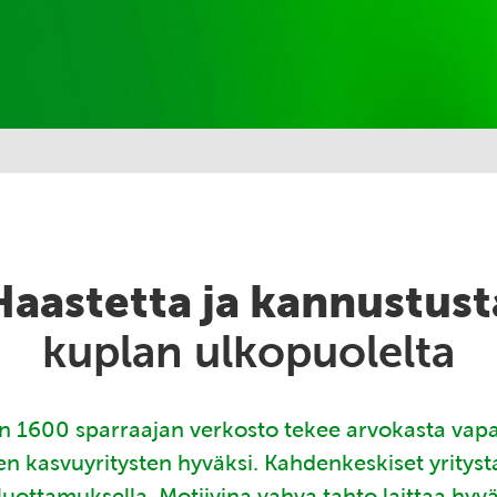
Haastetta ja kannustust
kuplan ulkopuolelta
 1600 sparraajan verkosto tekee arvokasta vap
en kasvuyritysten hyväksi. Kahdenkeskiset yritys
luottamuksella. Motiivina vahva tahto laittaa hyv