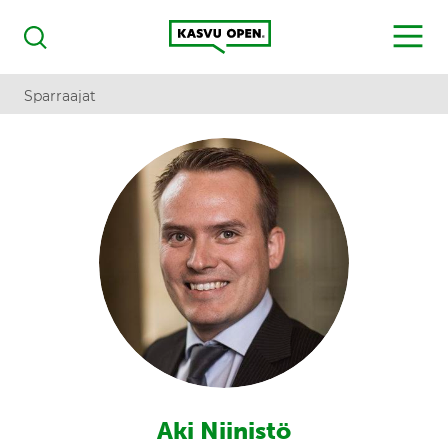
Kasvu Open
MENU
Haku
Sparraajat
Aki Niinistö