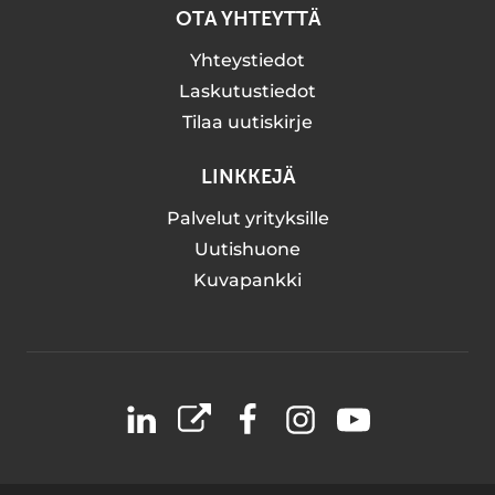
OTA YHTEYTTÄ
Yhteystiedot
Laskutustiedot
Tilaa uutiskirje
LINKKEJÄ
Palvelut yrityksille
Uutishuone
Kuvapankki
LinkedIn
X
Facebook
Instagram
YouTube