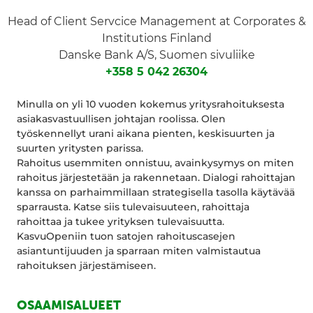
Head of Client Servcice Management at Corporates &
Institutions Finland
Danske Bank A/S, Suomen sivuliike
+358 5 042 26304
Minulla on yli 10 vuoden kokemus yritysrahoituksesta
asiakasvastuullisen johtajan roolissa. Olen
työskennellyt urani aikana pienten, keskisuurten ja
suurten yritysten parissa.
Rahoitus usemmiten onnistuu, avainkysymys on miten
rahoitus järjestetään ja rakennetaan. Dialogi rahoittajan
kanssa on parhaimmillaan strategisella tasolla käytävää
sparrausta. Katse siis tulevaisuuteen, rahoittaja
rahoittaa ja tukee yrityksen tulevaisuutta.
KasvuOpeniin tuon satojen rahoituscasejen
asiantuntijuuden ja sparraan miten valmistautua
rahoituksen järjestämiseen.
OSAAMISALUEET