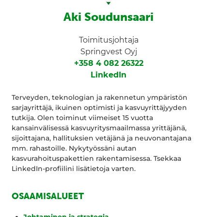
Aki Soudunsaari
Toimitusjohtaja
Springvest Oyj
+358 4 082 26322
LinkedIn
Terveyden, teknologian ja rakennetun ympäristön
sarjayrittäjä, ikuinen optimisti ja kasvuyrittäjyyden
tutkija. Olen toiminut viimeiset 15 vuotta
kansainvälisessä kasvuyritysmaailmassa yrittäjänä,
sijoittajana, hallituksien vetäjänä ja neuvonantajana
mm. rahastoille. Nykytyössäni autan
kasvurahoituspakettien rakentamisessa. Tsekkaa
LinkedIn-profiilini lisätietoja varten.
OSAAMISALUEET