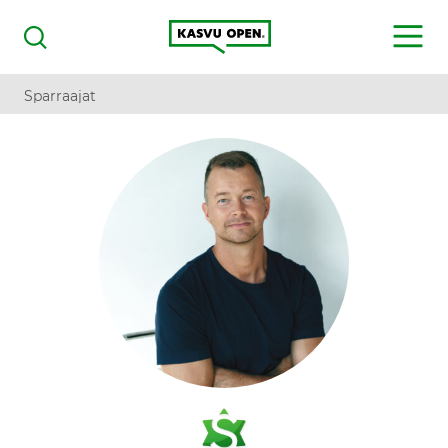
Kasvu Open
MENU
Haku
Sparraajat