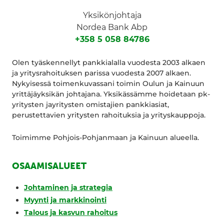
Yksikönjohtaja
Nordea Bank Abp
+358 5 058 84786
Olen tyäskennellyt pankkialalla vuodesta 2003 alkaen
ja yritysrahoituksen parissa vuodesta 2007 alkaen.
Nykyisessä toimenkuvassani toimin Oulun ja Kainuun
yrittäjäyksikän johtajana. Yksikässämme hoidetaan pk-
yritysten jayritysten omistajien pankkiasiat,
perustettavien yritysten rahoituksia ja yrityskauppoja.
Toimimme Pohjois-Pohjanmaan ja Kainuun alueella.
OSAAMISALUEET
Johtaminen ja strategia
Myynti ja markkinointi
Talous ja kasvun rahoitus