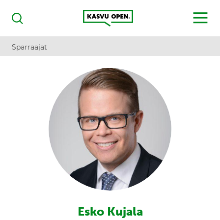
Kasvu Open
MENU
Haku
Sparraajat
Esko Kujala