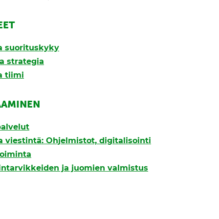
EET
ja suorituskyky
a strategia
 tiimi
AAMINEN
alvelut
 viestintä: Ohjelmistot, digitalisointi
oiminta
lintarvikkeiden ja juomien valmistus