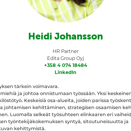
Heidi Johansson
HR Partner
Edita Group Oyj
+358 4 074 18484
LinkedIn
tyksen tärkein voimavara.
imiehiä ja johtoa onnistumaan työssään. Yksi keskeinen
ilöstötyö. Keskeisiä osa-alueita, joiden parissa työsken
 ja johtamisen kehittäminen, strategisen osaamisen ke
en. Luomalla selkeät työsuhteen elinkaaren eri vaiheid
isen työntekijäkokemuksen syntyä, sitoutuneisuutta ja
kuvan kehittymistä.