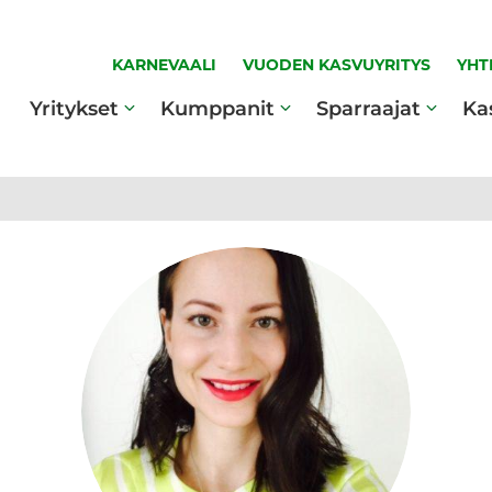
KARNEVAALI
VUODEN KASVUYRITYS
YHT
Yritykset
Kumppanit
Sparraajat
Ka