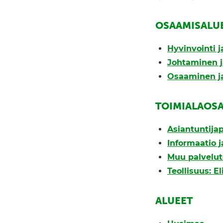
OSAAMISALU
Hyvinvointi 
Johtaminen j
Osaaminen ja
TOIMIALAOS
Asiantuntijap
Informaatio ja
Muu palvelut
Teollisuus: E
ALUEET