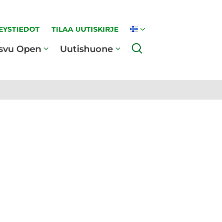
EYSTIEDOT
TILAA UUTISKIRJE
Haku
svu Open
Uutishuone