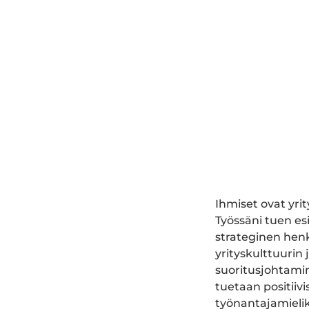
Ihmiset ovat yri
Työssäni tuen es
strateginen henk
yrityskulttuurin
suoritusjohtamin
tuetaan positiiv
työnantajamieli