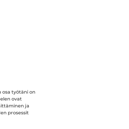
 osa työtäni on
telen ovat
hittäminen ja
en prosessit