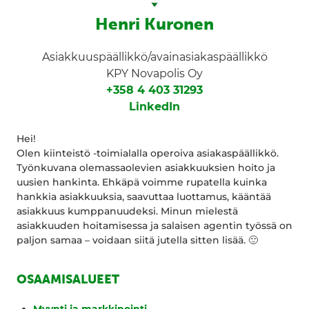
Henri Kuronen
Asiakkuuspäällikkö/avainasiakaspäällikkö
KPY Novapolis Oy
+358 4 403 31293
LinkedIn
Hei!
Olen kiinteistö -toimialalla operoiva asiakaspäällikkö.
Työnkuvana olemassaolevien asiakkuuksien hoito ja
uusien hankinta. Ehkäpä voimme rupatella kuinka
hankkia asiakkuuksia, saavuttaa luottamus, kääntää
asiakkuus kumppanuudeksi. Minun mielestä
asiakkuuden hoitamisessa ja salaisen agentin työssä on
paljon samaa – voidaan siitä jutella sitten lisää. 🙂
OSAAMISALUEET