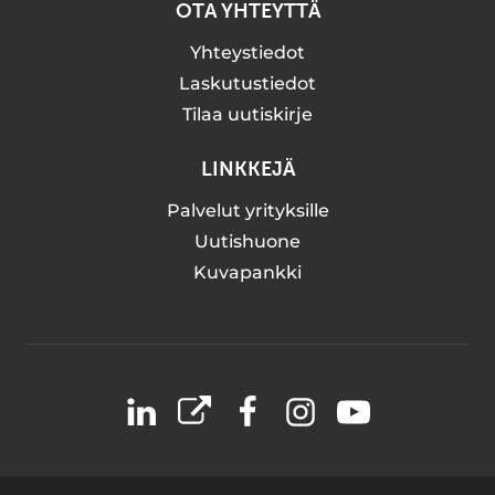
OTA YHTEYTTÄ
Yhteystiedot
Laskutustiedot
Tilaa uutiskirje
LINKKEJÄ
Palvelut yrityksille
Uutishuone
Kuvapankki
LinkedIn
X
Facebook
Instagram
YouTube