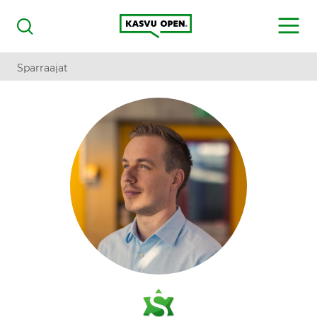
Kasvu Open
MENU
Haku
Sparraajat