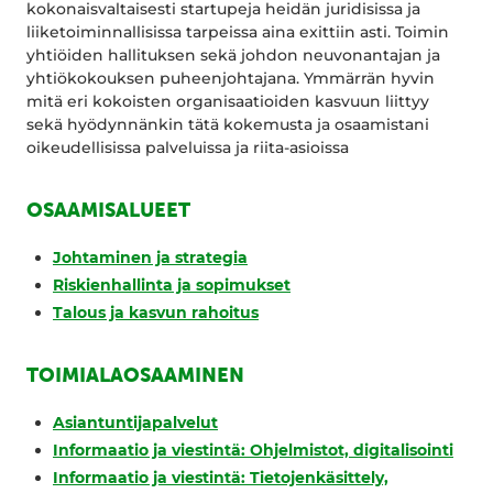
kokonaisvaltaisesti startupeja heidän juridisissa ja
liiketoiminnallisissa tarpeissa aina exittiin asti. Toimin
yhtiöiden hallituksen sekä johdon neuvonantajan ja
yhtiökokouksen puheenjohtajana. Ymmärrän hyvin
mitä eri kokoisten organisaatioiden kasvuun liittyy
sekä hyödynnänkin tätä kokemusta ja osaamistani
oikeudellisissa palveluissa ja riita-asioissa
OSAAMISALUEET
Johtaminen ja strategia
Riskienhallinta ja sopimukset
Talous ja kasvun rahoitus
TOIMIALAOSAAMINEN
Asiantuntijapalvelut
Informaatio ja viestintä: Ohjelmistot, digitalisointi
Informaatio ja viestintä: Tietojenkäsittely,