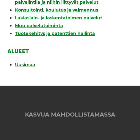
palvelintila ja niihin liittyvät palvelut
Konsultointi, koulutus ja valmennus
Lakiasiain- ja laskentatoimen palvelut
Muu palvelutoiminta
Tuotekehitys ja patenttien hallinta
ALUEET
Uusimaa
KASVUA MAHDOLLISTAMASSA