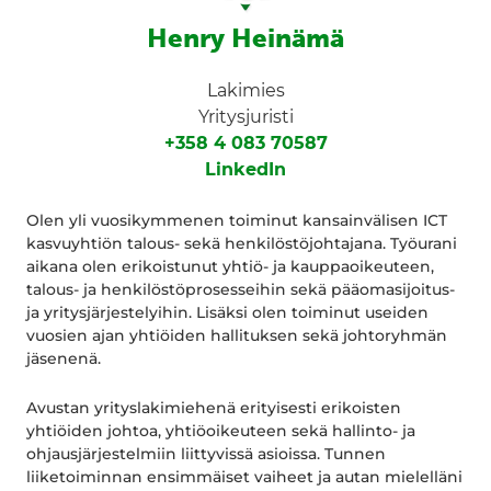
Henry Heinämä
Lakimies
Yritysjuristi
+358 4 083 70587
LinkedIn
Olen yli vuosikymmenen toiminut kansainvälisen ICT
kasvuyhtiön talous- sekä henkilöstöjohtajana. Työurani
aikana olen erikoistunut yhtiö- ja kauppaoikeuteen,
talous- ja henkilöstöprosesseihin sekä pääomasijoitus-
ja yritysjärjestelyihin. Lisäksi olen toiminut useiden
vuosien ajan yhtiöiden hallituksen sekä johtoryhmän
jäsenenä.
Avustan yrityslakimiehenä erityisesti erikoisten
yhtiöiden johtoa, yhtiöoikeuteen sekä hallinto- ja
ohjausjärjestelmiin liittyvissä asioissa. Tunnen
liiketoiminnan ensimmäiset vaiheet ja autan mielelläni