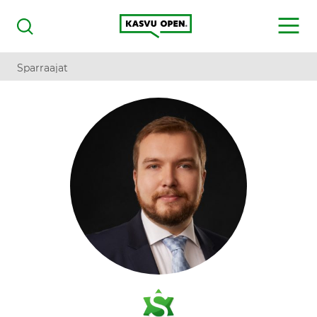
Kasvu Open
MENU
Haku
Sparraajat