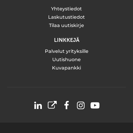
Yhteystiedot
Laskutustiedot
Tilaa uutiskirje
LINKKEJÄ
Palvelut yrityksille
Uutishuone
Kuvapankki
LinkedIn
X
Facebook
Instagram
YouTube