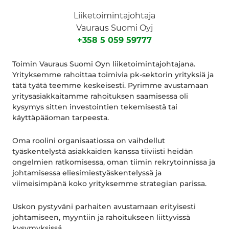
Liiketoimintajohtaja
Vauraus Suomi Oyj
+358 5 059 59777
Toimin Vauraus Suomi Oyn liiketoimintajohtajana.
Yrityksemme rahoittaa toimivia pk-sektorin yrityksiä ja
tätä tyätä teemme keskeisesti. Pyrimme avustamaan
yritysasiakkaitamme rahoituksen saamisessa oli
kysymys sitten investointien tekemisestä tai
käyttäpääoman tarpeesta.
Oma roolini organisaatiossa on vaihdellut
tyäskentelystä asiakkaiden kanssa tiiviisti heidän
ongelmien ratkomisessa, oman tiimin rekrytoinnissa ja
johtamisessa eliesimiestyäskentelyssä ja
viimeisimpänä koko yrityksemme strategian parissa.
Uskon pystyväni parhaiten avustamaan erityisesti
johtamiseen, myyntiin ja rahoitukseen liittyvissä
kysymyksissä.