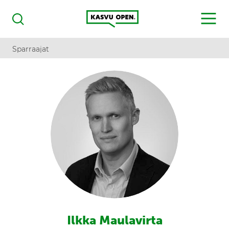
Kasvu Open
MENU
Haku
Sparraajat
Ilkka Maulavirta