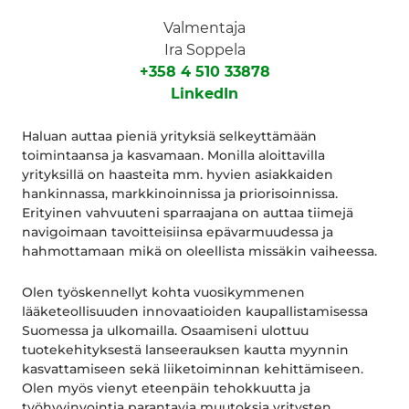
Valmentaja
Ira Soppela
+358 4 510 33878
LinkedIn
Haluan auttaa pieniä yrityksiä selkeyttämään
toimintaansa ja kasvamaan. Monilla aloittavilla
yrityksillä on haasteita mm. hyvien asiakkaiden
hankinnassa, markkinoinnissa ja priorisoinnissa.
Erityinen vahvuuteni sparraajana on auttaa tiimejä
navigoimaan tavoitteisiinsa epävarmuudessa ja
hahmottamaan mikä on oleellista missäkin vaiheessa.
Olen työskennellyt kohta vuosikymmenen
lääketeollisuuden innovaatioiden kaupallistamisessa
Suomessa ja ulkomailla. Osaamiseni ulottuu
tuotekehityksestä lanseerauksen kautta myynnin
kasvattamiseen sekä liiketoiminnan kehittämiseen.
Olen myös vienyt eteenpäin tehokkuutta ja
työhyvinvointia parantavia muutoksia yritysten