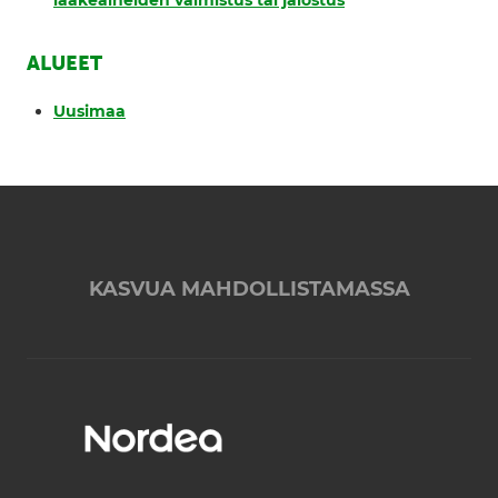
lääkeaineiden valmistus tai jalostus
ALUEET
Uusimaa
KASVUA MAHDOLLISTAMASSA