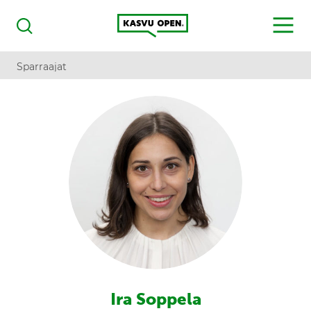
Kasvu Open
MENU
Haku
Sparraajat
Ira Soppela