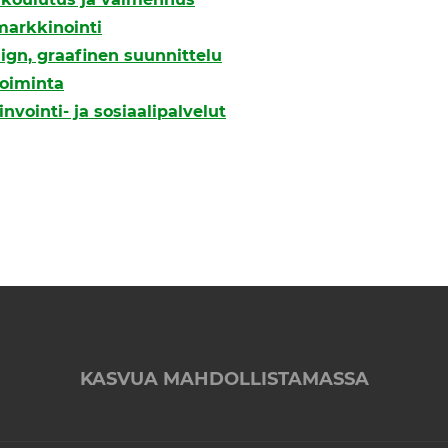
markkinointi
ign, graafinen suunnittelu
oiminta
invointi- ja sosiaalipalvelut
KASVUA MAHDOLLISTAMASSA