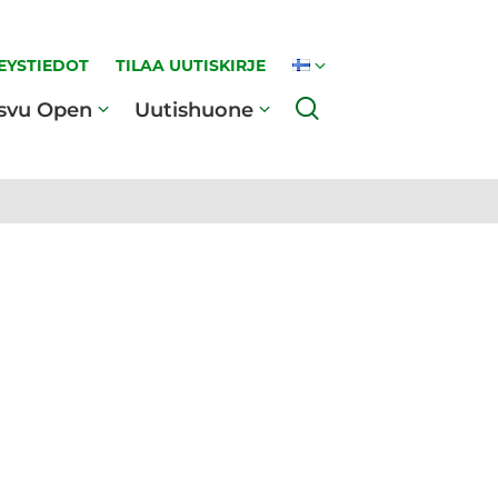
EYSTIEDOT
TILAA UUTISKIRJE
Haku
svu Open
Uutishuone