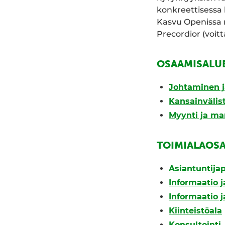
konkreettisessa
Kasvu Openissa 
Precordior (voit
OSAAMISALU
Johtaminen j
Kansainväli
Myynti ja ma
TOIMIALAOS
Asiantuntijap
Informaatio ja
Informaatio ja
Kiinteistöala
Konsultointi