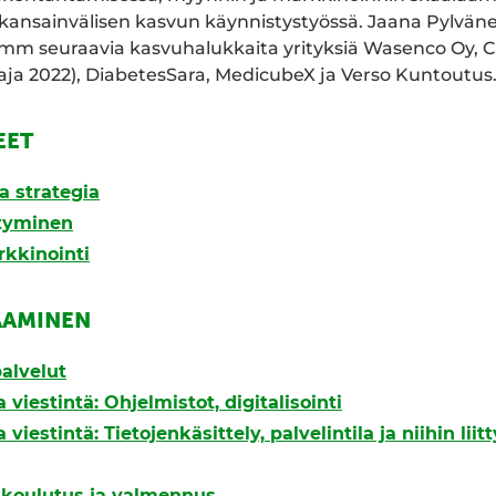
 kansainvälisen kasvun käynnistystyössä. Jaana Pylvän
mm seuraavia kasvuhalukkaita yrityksiä Wasenco Oy, C
taja 2022), DiabetesSara, MedicubeX ja Verso Kuntoutus
EET
a strategia
styminen
rkkinointi
AAMINEN
alvelut
 viestintä: Ohjelmistot, digitalisointi
 viestintä: Tietojenkäsittely, palvelintila ja niihin liit
, koulutus ja valmennus