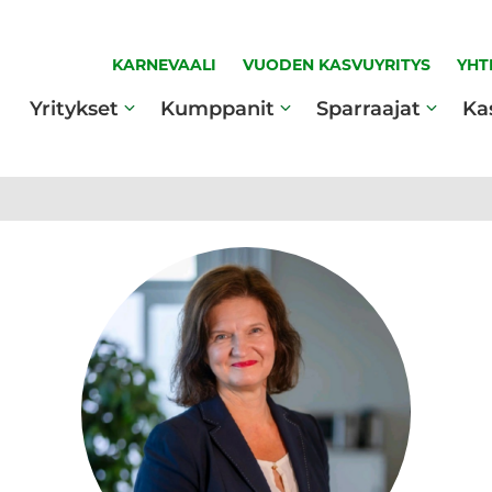
KARNEVAALI
VUODEN KASVUYRITYS
YHT
Yritykset
Kumppanit
Sparraajat
Ka