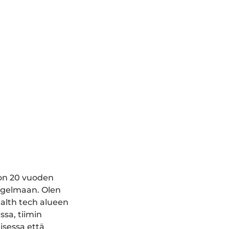
 on 20 vuoden
ongelmaan. Olen
ealth tech alueen
sa, tiimin
sessa että