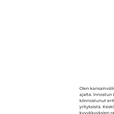
Olen kansainväl
ajalta. Innostun
kiinnostunut erit
yrityksistä. Kes
kyvykkyyksien r