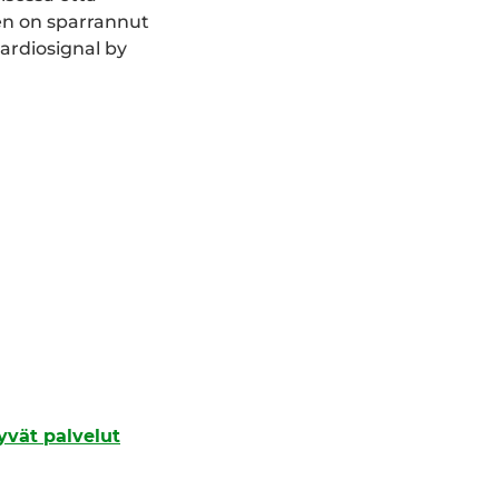
en on sparrannut
ardiosignal by
.
tyvät palvelut