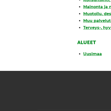
Mainonta ja 
Muotoilu, des
Muu palvelut
Terveys-, hyv
ALUEET
Uusimaa