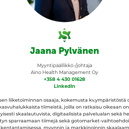
Jaana Pylvänen
Myyntipäällikkö-/johtaja
Aino Health Management Oy
+358 4 430 01628
LinkedIn
isen liiketoiminnan osaaja, kokemusta kv.ympäristöstä
 kasvuhalukkaista tiimeistä, joilla on ratkaisu oikeaan 
yisesti skaalautuvista, digitaalisista palvelualan sekä h
kityn sparraamaan tiimejä sekä gotomarket-vaihtoehdois
akentantamisessa, myynnin ja markkinoinnin skaalaami