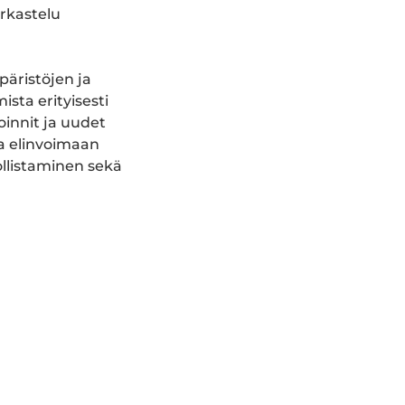
rkastelu
päristöjen ja
sta erityisesti
oinnit ja uudet
sa elinvoimaan
ollistaminen sekä