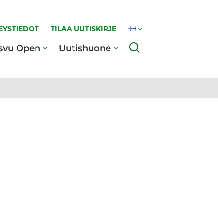
EYSTIEDOT
TILAA UUTISKIRJE
Haku
svu Open
Uutishuone