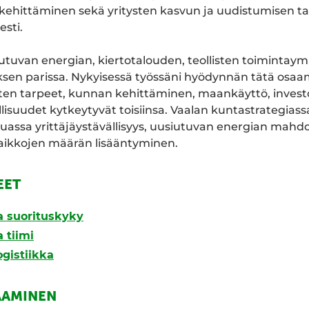
kehittäminen sekä yritysten kasvun ja uudistumisen ta
sti.
utuvan energian, kiertotalouden, teollisten toimintaym
sen parissa. Nykyisessä työssäni hyödynnän tätä osaami
tysten tarpeet, kunnan kehittäminen, maankäyttö, invest
isuudet kytkeytyvät toisiinsa. Vaalan kuntastrategias
uassa yrittäjäystävällisyys, uusiutuvan energian mahd
paikkojen määrän lisääntyminen.
EET
ja suorituskyky
 tiimi
ogistiikka
AAMINEN