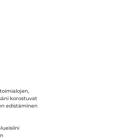
toimialojen,
säni korostuvat
ien edistäminen
ueisiini
en