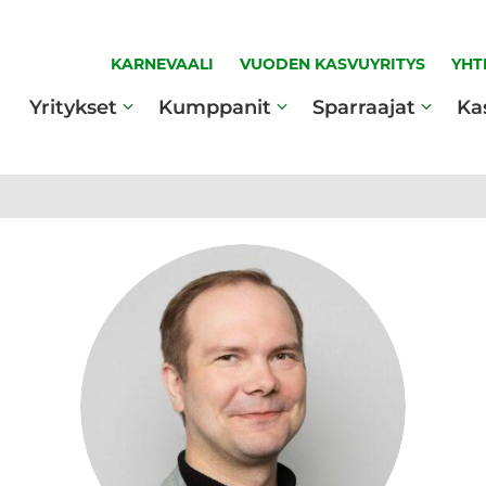
KARNEVAALI
VUODEN KASVUYRITYS
YHT
Yritykset
Kumppanit
Sparraajat
Ka