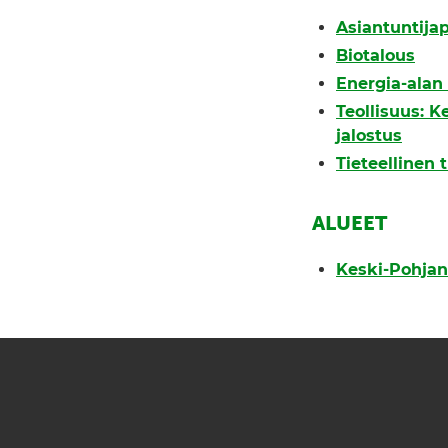
Asiantuntijap
Biotalous
Energia-alan 
Teollisuus: K
jalostus
Tieteellinen
ALUEET
Keski-Pohja