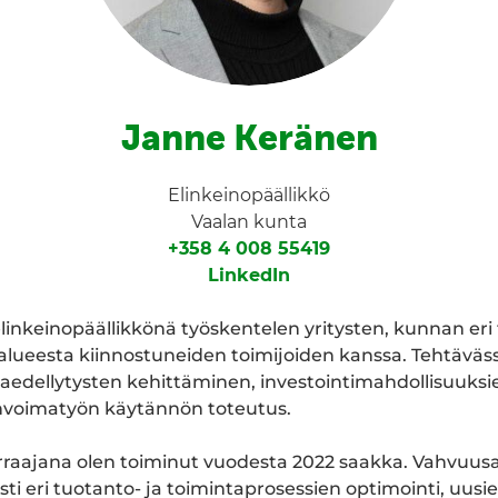
Janne Keränen
Elinkeinopäällikkö
Vaalan kunta
+358 4 008 55419
LinkedIn
inkeinopäällikkönä työskentelen yritysten, kunnan eri 
alueesta kiinnostuneiden toimijoiden kanssa. Tehtäväs
taedellytysten kehittäminen, investointimahdollisuuks
nvoimatyön käytännön toteutus.
raajana olen toiminut vuodesta 2022 saakka. Vahvuusal
sti eri tuotanto- ja toimintaprosessien optimointi, uusi