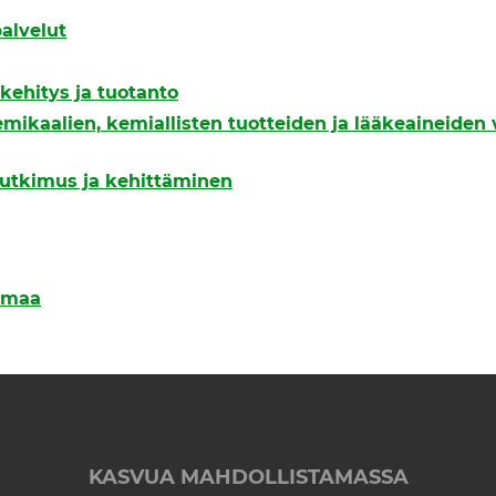
alvelut
kehitys ja tuotanto
emikaalien, kemiallisten tuotteiden ja lääkeaineiden 
 tutkimus ja kehittäminen
nmaa
KASVUA MAHDOLLISTAMASSA