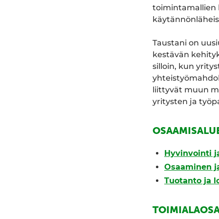
toimintamallien 
käytännönläheise
Taustani on uusi
kestävän kehityk
silloin, kun yri
yhteistyömahdoll
liittyvät muun m
yritysten ja työ
OSAAMISALU
Hyvinvointi 
Osaaminen ja
Tuotanto ja l
TOIMIALAOS