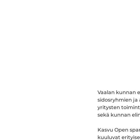
Vaalan kunnan el
sidosryhmien ja 
yritysten toimin
sekä kunnan eli
Kasvu Open spar
kuuluvat erityise