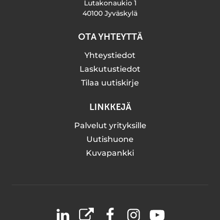
Lutakonaukio 1
40100 Jyväskylä
OTA YHTEYTTÄ
Yhteystiedot
Laskutustiedot
Tilaa uutiskirje
LINKKEJÄ
Palvelut yrityksille
Uutishuone
Kuvapankki
LinkedIn
X
Facebook
Instagram
YouTube