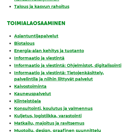
Talous ja kasvun rahoitus
TOIMIALAOSAAMINEN
Asiantuntijapalvelut
Biotalous
Energia-alan kehitys ja tuotanto
Informaatio ja viestintä
Informaatio ja viestintä: Ohjelmistot, digitalisointi
Informaatio ja viestintä: Tietojenkäsittely,
palvelintila ja niihin liittyvät palvelut
Kaivostoiminta
Kauneuspalvelut
Kiinteistöala
Konsultointi, koulutus ja valmennus
Kuljetus, logistiikka, varastointi
Matkailu, majoitus ja ravitsemus
Muotoilu, design, graafinen suunnittelu