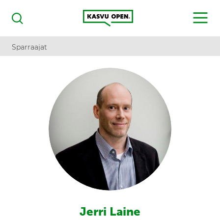
Kasvu Open
MENU
Haku
Sparraajat
Jerri Laine