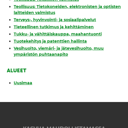
Teollisuus: Tietokoneiden, elektronisten ja optisten
laitteiden valmistus
Terveys-, hyvinvointi- ja sosiaalipalvelut
Tieteellinen tutkimus ja kehittäminen
Tukku- ja vähittäiskauppa, maahantuonti
Tuotekehitys ja patenttien hallinta
Vesihuolto, viemäri- ja jätevesihuolto, muu
ympäristön puhtaanapito
ALUEET
Uusimaa