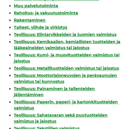
Muu palvelutoiminta
Rahoitus- ja vakuutustoiminta
Rakentaminen
Taiteet, viihde ja virkistys
Teollisuus: Elintarvikkeiden ja juomien valmistus
Teollisuus: Kemikaalien, kemiallisten tuotteiden ja
lääkeaineiden valmistus tai jalostus
Teollisuus: Kumi- ja muovituotteiden valmistus tai
jalostus
Teollisuus: Metallituotteiden valmistus tai jalostus
Teollisuus: Moottoriajoneuvojen ja perävaunujen
valmistus tai kunnostus
Teollisuus: Painaminen ja tallenteiden
jäljentäminen
Teollisuus: Paperin, paperi- ja kartonkituotteiden
valmistus
Teollisuus: Sahatavaran sekä puutuotteiden
valmistus ja jalostus
Teollisuus: Tekstiilien valmistus