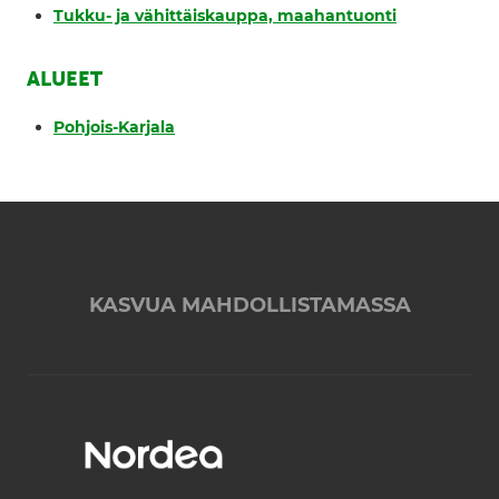
Tukku- ja vähittäiskauppa, maahantuonti
ALUEET
Pohjois-Karjala
KASVUA MAHDOLLISTAMASSA