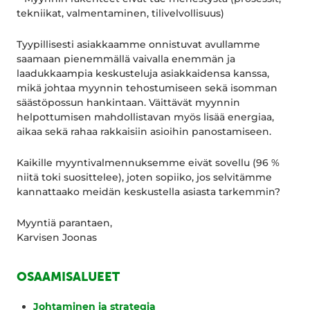
tekniikat, valmentaminen, tilivelvollisuus)
Tyypillisesti asiakkaamme onnistuvat avullamme
saamaan pienemmällä vaivalla enemmän ja
laadukkaampia keskusteluja asiakkaidensa kanssa,
mikä johtaa myynnin tehostumiseen sekä isomman
säästöpossun hankintaan. Väittävät myynnin
helpottumisen mahdollistavan myös lisää energiaa,
aikaa sekä rahaa rakkaisiin asioihin panostamiseen.
Kaikille myyntivalmennuksemme eivät sovellu (96 %
niitä toki suosittelee), joten sopiiko, jos selvitämme
kannattaako meidän keskustella asiasta tarkemmin?
Myyntiä parantaen,
Karvisen Joonas
OSAAMISALUEET
Johtaminen ja strategia