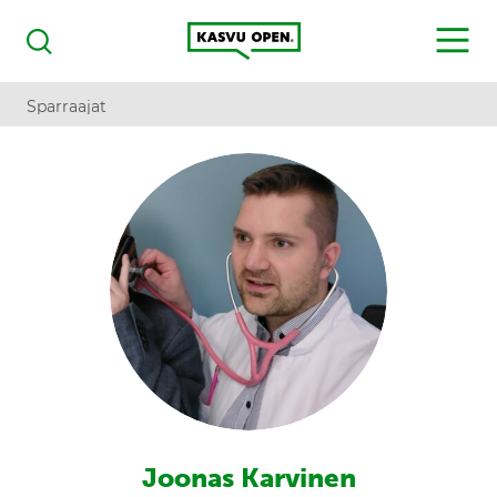
Kasvu Open
MENU
Haku
Sparraajat
Joonas Karvinen