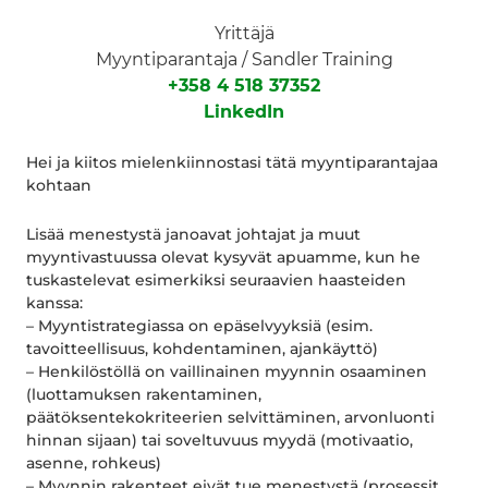
Yrittäjä
Myyntiparantaja / Sandler Training
+358 4 518 37352
LinkedIn
Hei ja kiitos mielenkiinnostasi tätä myyntiparantajaa
kohtaan
Lisää menestystä janoavat johtajat ja muut
myyntivastuussa olevat kysyvät apuamme, kun he
tuskastelevat esimerkiksi seuraavien haasteiden
kanssa:
– Myyntistrategiassa on epäselvyyksiä (esim.
tavoitteellisuus, kohdentaminen, ajankäyttö)
– Henkilöstöllä on vaillinainen myynnin osaaminen
(luottamuksen rakentaminen,
päätöksentekokriteerien selvittäminen, arvonluonti
hinnan sijaan) tai soveltuvuus myydä (motivaatio,
asenne, rohkeus)
– Myynnin rakenteet eivät tue menestystä (prosessit,