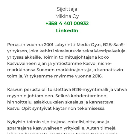
Sijoittaja
Mikina Oy
+358 4 401 00932
LinkedIn
Perustin vuonna 2001 Labyrintti Media Oy:n, B2B-SaaS-
yrityksen, joka kehitti skaalautuvia tekstiviestipalveluja
yritysasiakkaille. Toimin toimitusjohtajana koko
kasvuvaiheen ajan ja yhtiöstämme kasvoi niche-
markkinansa Suomen markkinajohtaja ja kannattavin
toimija. Yrityksemme myimme vuonna 2016.
Kasvun perusta oli toistettava B2B-myyntimalli ja vahva
myynnin johtaminen. Selkeä kohdentaminen,
hinnoittelu, asiakkuuksien skaalaus ja kannattava
kasvu. Opit syntyivät käytännön tekemisessä.
Nykyisin toimin sijoittajana, enkelisijoittajana ja
sparraajana kasvuvaiheen yrityksille. Autan tiimejä,