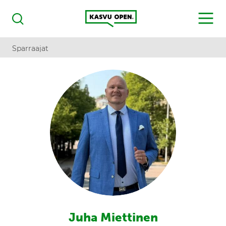
Kasvu Open
MENU
Haku
Sparraajat
Juha Miettinen