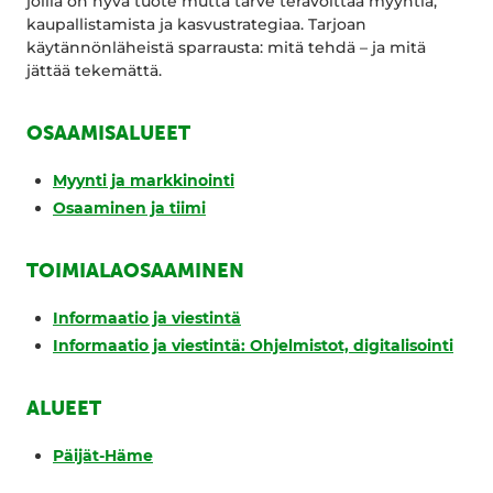
joilla on hyvä tuote mutta tarve terävöittää myyntiä,
kaupallistamista ja kasvustrategiaa. Tarjoan
käytännönläheistä sparrausta: mitä tehdä – ja mitä
jättää tekemättä.
OSAAMISALUEET
Myynti ja markkinointi
Osaaminen ja tiimi
TOIMIALAOSAAMINEN
Informaatio ja viestintä
Informaatio ja viestintä: Ohjelmistot, digitalisointi
ALUEET
Päijät-Häme