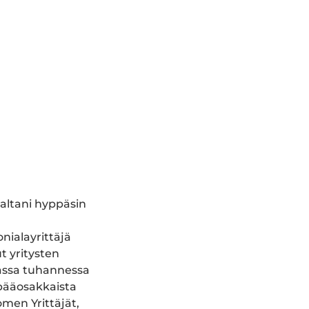
raltani hyppäsin
ialayrittäjä
t yritysten
massa tuhannessa
 pääosakkaista
omen Yrittäjät,