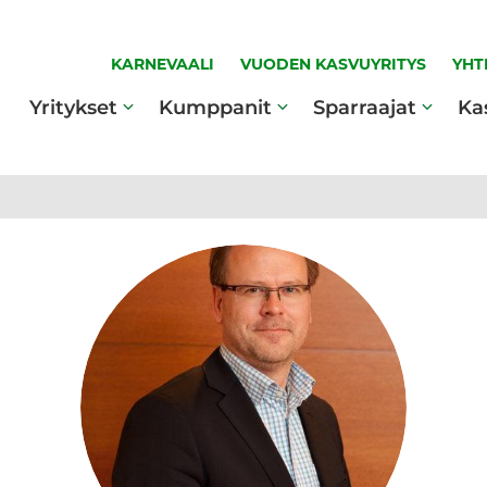
KARNEVAALI
VUODEN KASVUYRITYS
YHT
Yritykset
Kumppanit
Sparraajat
Ka