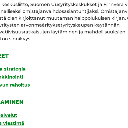
keskusliitto, Suomen Uusyrityskeskukset ja Finnvera va
alliseksi omistajanvaihdosasiantuntijaksi. Omistajanv
tä olen kirjoittanut muutaman helppolukuisen kirjan. 
ritysten arvonmäärityksetyrityskaupan käytännän
atiivisuusratkaisujen läytäminen ja mahdollisuuksien
on sinnikyys
EET
a strategia
rkkinointi
svun rahoitus
AAMINEN
alvelut
a viestintä