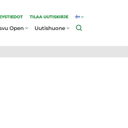
EYSTIEDOT
TILAA UUTISKIRJE
Haku
svu Open
Uutishuone