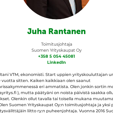
Juha Rantanen
Toimitusjohtaja
Suomen Yrityskaupat Oy
+358 5 054 45081
LinkedIn
tani VTM, ekonomisti. Start uppien yrityskouluttajan u
20 vuotta sitten. Kaiken kaikkiaan olen saanut
issakymmenessä eri ammatista. Olen jonkin sortin mon
ritys.fi ), mutta päätyäni on noista päivistä saakka ollu
set. Olenkin ollut tavalla tai toisella mukana muuta
Olen Suomen Yrityskaupat Oy:n toimitusjohtaja ja yksi
ysvälittäjäin liitto ry:n puheenjohtaja. Vuonna 2016 Su