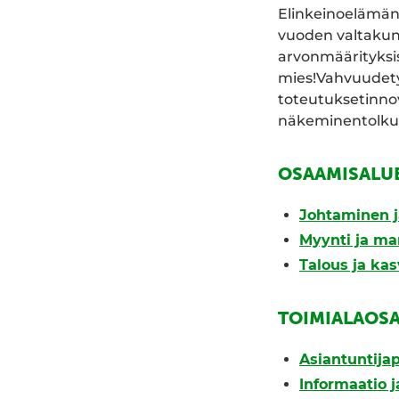
Elinkeinoelämän 
vuoden valtakunn
arvonmäärityksis
mies!Vahvuudety
toteutuksetinnov
näkeminentolkut
OSAAMISALU
Johtaminen j
Myynti ja ma
Talous ja ka
TOIMIALAOS
Asiantuntijap
Informaatio j