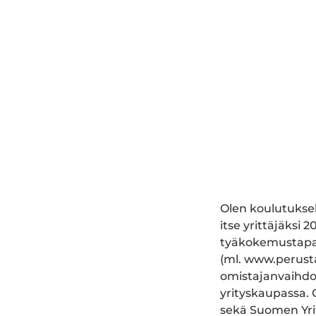
Olen koulutuksel
itse yrittäjäksi 
tyäkokemustapar
(ml. www.perustay
omistajanvaihdok
yrityskaupassa. 
sekä Suomen Yrit