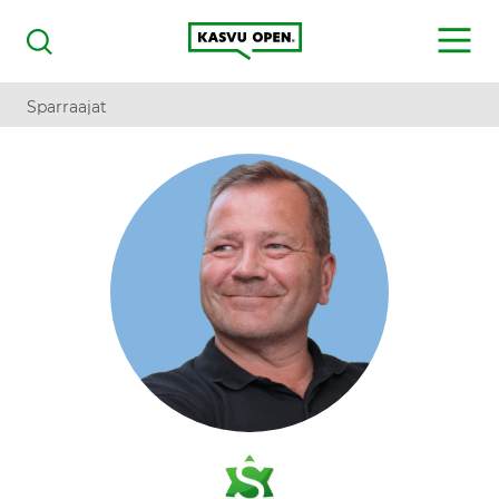
Kasvu Open
MENU
Haku
Sparraajat