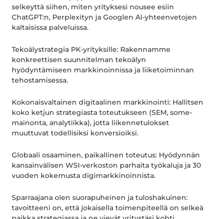
selkeyttä siihen, miten yrityksesi nousee esiin
ChatGPT:n, Perplexityn ja Googlen AI-yhteenvetojen
kaltaisissa palveluissa.
Tekoälystrategia PK-yrityksille: Rakennamme
konkreettisen suunnitelman tekoälyn
hyödyntämiseen markkinoinnissa ja liiketoiminnan
tehostamisessa.
Kokonaisvaltainen digitaalinen markkinointi: Hallitsen
koko ketjun strategiasta toteutukseen (SEM, some-
mainonta, analytiikka), jotta liikennetulokset
muuttuvat todellisiksi konversioiksi.
Globaali osaaminen, paikallinen toteutus: Hyödynnän
kansainvälisen WSI-verkoston parhaita työkaluja ja 30
vuoden kokemusta digimarkkinoinnista.
Sparraajana olen suorapuheinen ja tuloshakuinen:
tavoitteeni on, että jokaisella toimenpiteellä on selkeä
paikka strategiassa ja ne vievät yritystäsi kohti