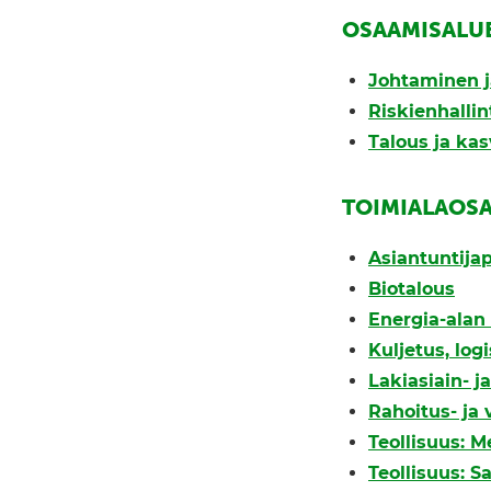
OSAAMISALU
Johtaminen j
Riskienhalli
Talous ja ka
TOIMIALAOS
Asiantuntijap
Biotalous
Energia-alan 
Kuljetus, logi
Lakiasiain- j
Rahoitus- ja
Teollisuus: M
Teollisuus: S