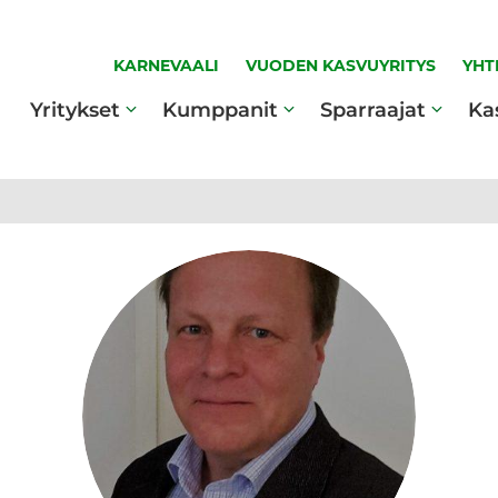
KARNEVAALI
VUODEN KASVUYRITYS
YHT
Yritykset
Kumppanit
Sparraajat
Ka