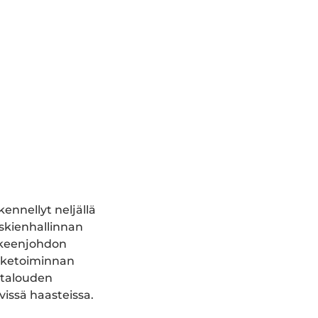
kennellyt neljällä
iskienhallinnan
ikkeenjohdon
iiketoiminnan
 talouden
vissä haasteissa.