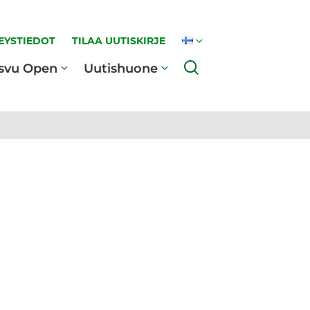
EYSTIEDOT
TILAA UUTISKIRJE
Haku
svu Open
Uutishuone