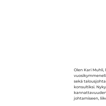
Olen Kari Muhli, 
vuosikymmenellä 
sekä talousjohtam
konsultiksi. Nyk
kannattavuuden 
johtamiseen, liik