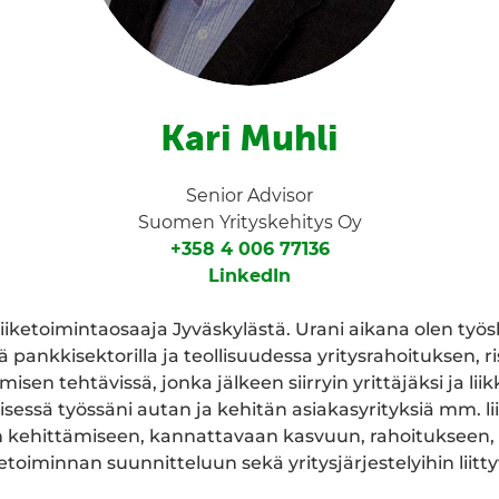
Kari Muhli
Senior Advisor
Suomen Yrityskehitys Oy
+358 4 006 77136
LinkedIn
liiketoimintaosaaja Jyväskylästä. Urani aikana olen työs
pankkisektorilla ja teollisuudessa yritysrahoituksen, r
isen tehtävissä, jonka jälkeen siirryin yrittäjäksi ja li
yisessä työssäni autan ja kehitän asiakasyrityksiä mm. l
kehittämiseen, kannattavaan kasvuun, rahoitukseen,
etoiminnan suunnitteluun sekä yritysjärjestelyihin liitty