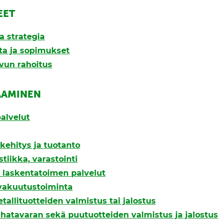
EET
a strategia
nta ja sopimukset
svun rahoitus
AAMINEN
alvelut
kehitys ja tuotanto
stiikka, varastointi
a laskentatoimen palvelut
 vakuutustoiminta
etallituotteiden valmistus tai jalostus
ahatavaran sekä puutuotteiden valmistus ja jalostus