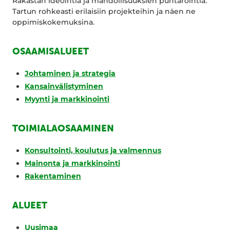
Rakastan ideointia ja mahdollisuuksien puntarointia.
Tartun rohkeasti erilaisiin projekteihin ja näen ne
oppimiskokemuksina.
OSAAMISALUEET
Johtaminen ja strategia
Kansainvälistyminen
Myynti ja markkinointi
TOIMIALAOSAAMINEN
Konsultointi, koulutus ja valmennus
Mainonta ja markkinointi
Rakentaminen
ALUEET
Uusimaa