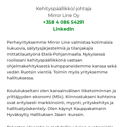
Kehityspäällikkö/-johtaja
Mirror Line Oy
+358 4 086 54291
LinkedIn
Perheyrityksemme Mirror Line valmistaa kotimaisia
liukuovia, säilytysjärjestelmiä ja tilanjakajia
mittatilaustyönä Etelä-Pohjanmaalla. Nykyisessä
roolissani kehityspäällikkönä vastaan
ohjelmakehityksestä kumppaneidemme kanssa sekä
vedän Ruotsin vientiä. Toimin myös yrityksemme
hallituksessa.
Koulutukseltani olen kansainvälisen liiketoiminnan ja
yrittäjyyden ekonomi (MSc). Kiinnostukseni kohteina
ovat erityisesti markkinointi, myynti, yrityskehitys ja
hallitustyöskentely. Olen käynyt Kauppakamarin
Hyväksytty Hallituksen Jäsen -kurssin.