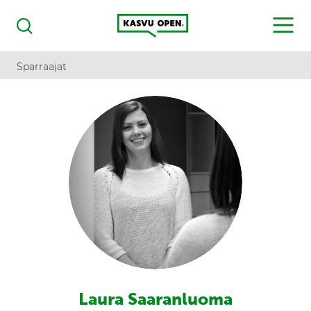
Kasvu Open
MENU
Haku
Sparraajat
Laura Saaranluoma