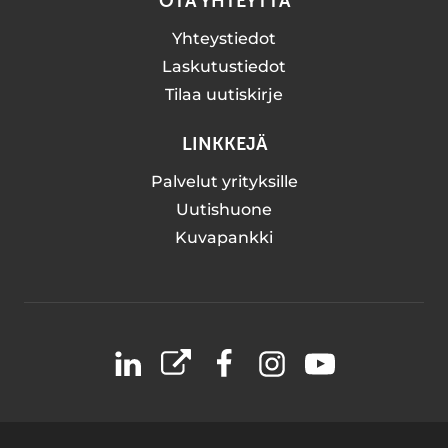
OTA YHTEYTTÄ
Yhteystiedot
Laskutustiedot
Tilaa uutiskirje
LINKKEJÄ
Palvelut yrityksille
Uutishuone
Kuvapankki
LinkedIn
X
Facebook
Instagram
YouTube