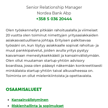
Senior Relationship Manager
Nordea Bank Abp
+358 5 036 20444
Olen työskennellyt pitkään rahoitusalalla ja viimeiset
20 vuotta olen toiminut nimettyjen yritysasiakkaiden
asiakasvastuullisena johtaja. Erityisen palkitsevaa
työssäni on, kun löytyy asiakkaalle sopivat rahoitus- ja
muut pankkipalvelut, joiden avulla yritys pystyy
kasvamaan menestyksekkäästi ja kansainvälistymään.
Olen ollut muutaman startup-yhtiön advisory
boardissa, jossa olen päässyt näkemään konkreettisesti
minkälaista startup-yhtiön taival alkuvaiheessa on.
Toiminta on ollut mielenkiintoista ja opettavaista.
OSAAMISALUEET
Kansainvälistyminen
Riskienhallinta ja sopimukset