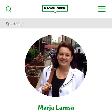
Kasvu Open
MENU
Haku
Sparraajat
Marja Lämsä