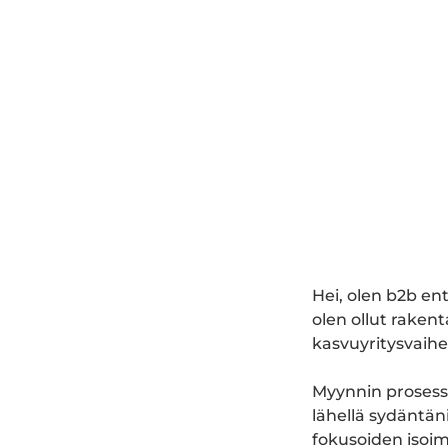
Hei, olen b2b en
olen ollut raken
kasvuyritysvaihe
Myynnin prosess
lähellä sydäntäni
fokusoiden isoimp