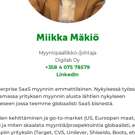
Miikka Mäkiö
Myyntipäällikkö-/johtaja
Digilab Oy
+358 4 075 78579
LinkedIn
terprise SaaS myynnin ammattilainen. Nykyisessä työss
tamassa yrityksen myynnin alusta lähtien nykyiseen
eseen jossa teemme globaalisti SaaS bisnestä.
ien kehittäminen ja go-to-market (US, Euroopan maat, 
 ja miten skaalata myyntiä/prospektointia globaalisti, er
iin yrityksiin (Target, CVS, Unilever, Shiseido, Boots, e