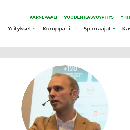
KARNEVAALI
VUODEN KASVUYRITYS
YHT
Yritykset
Kumppanit
Sparraajat
Ka