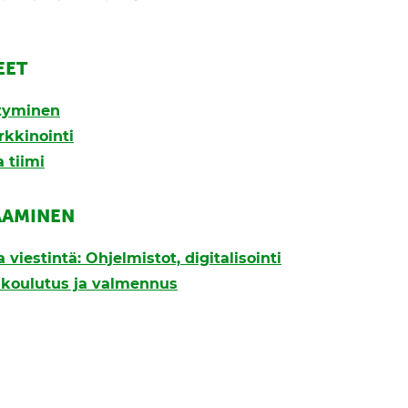
EET
styminen
rkkinointi
 tiimi
AAMINEN
 viestintä: Ohjelmistot, digitalisointi
, koulutus ja valmennus