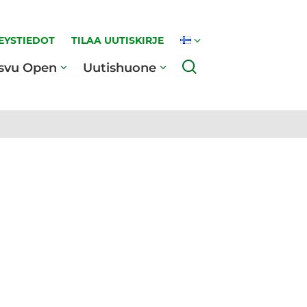
EYSTIEDOT
TILAA UUTISKIRJE
Haku
svu Open
Uutishuone