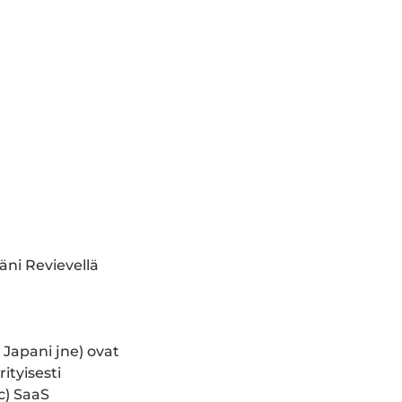
äni Revievellä
Japani jne) ovat
ityisesti
tc) SaaS