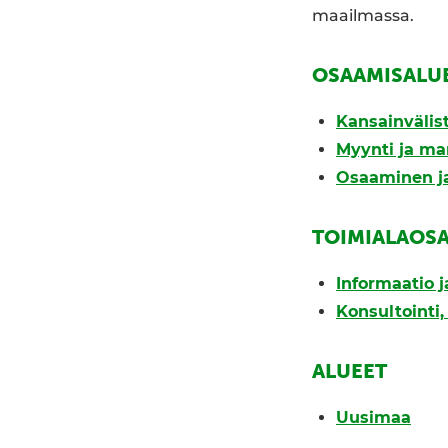
maailmassa.
OSAAMISALU
Kansainväli
Myynti ja ma
Osaaminen ja
TOIMIALAOS
Informaatio ja
Konsultointi
ALUEET
Uusimaa