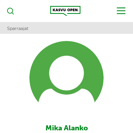
Kasvu Open
MENU
Haku
Sparraajat
Mika Alanko