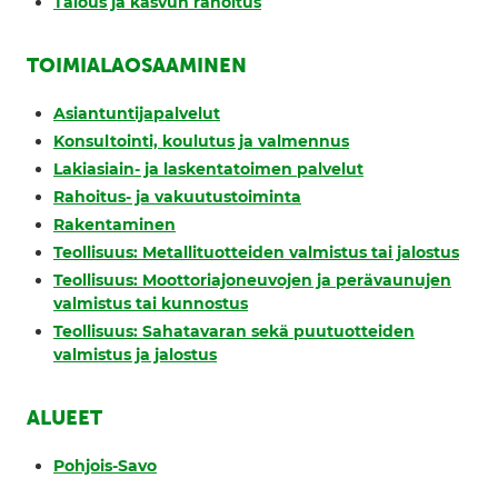
Talous ja kasvun rahoitus
TOIMIALAOSAAMINEN
Asiantuntijapalvelut
Konsultointi, koulutus ja valmennus
Lakiasiain- ja laskentatoimen palvelut
Rahoitus- ja vakuutustoiminta
Rakentaminen
Teollisuus: Metallituotteiden valmistus tai jalostus
Teollisuus: Moottoriajoneuvojen ja perävaunujen
valmistus tai kunnostus
Teollisuus: Sahatavaran sekä puutuotteiden
valmistus ja jalostus
ALUEET
Pohjois-Savo