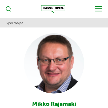
Kasvu Open
MENU
Haku
Sparraajat
Mikko Rajamaki