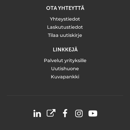
OTA YHTEYTTÄ
Yhteystiedot
Laskutustiedot
Tilaa uutiskirje
LINKKEJÄ
Palvelut yrityksille
Uutishuone
Kuvapankki
LinkedIn
X
Facebook
Instagram
YouTube