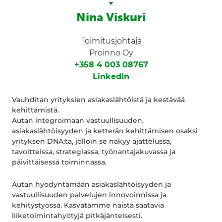
Nina Viskuri
Toimitusjohtaja
Proinno Oy
+358 4 003 08767
LinkedIn
Vauhditan yrityksien asiakaslähtöistä ja kestävää
kehittämistä.
Autan integroimaan vastuullisuuden,
asiakaslähtöisyyden ja ketterän kehittämisen osaksi
yrityksen DNA:ta, jolloin se näkyy ajattelussa,
tavoitteissa, strategiassa, työnantajakuvassa ja
päivittäisessä toiminnassa.
Autan hyödyntämään asiakaslähtöisyyden ja
vastuullisuuden palvelujen innovoinnissa ja
kehitystyössä. Kasvatamme näistä saatavia
liiketoimintahyötyjä pitkäjänteisesti.