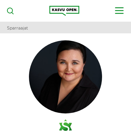
Kasvu Open
MENU
Haku
Sparraajat